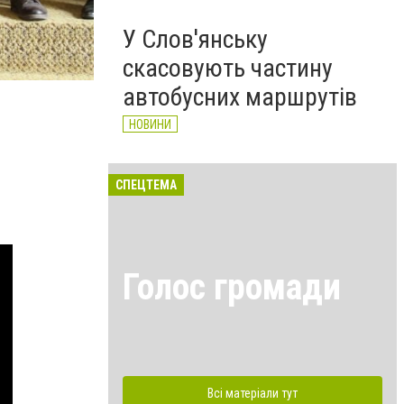
У Слов'янську
скасовують частину
автобусних маршрутів
НОВИНИ
СПЕЦТЕМА
Голос громади
Всі матеріали тут