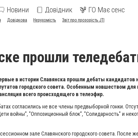
Новини
Довідник
ГО Має сенс
я
Довідкова
Нерухомість
Звіт про прозорість JTI
ске прошли теледеба
первые в истории Славянска прошли дебаты кандидатов 
епутатов городского совета. Особенным новшеством для
рансляция всего происходящего в телеэфир.
батах согласились не все члены предвыборной гонки. Отсу
Дети войны", "Оппозиционный блок", "Солидарность" и нек
 сессионном зале Славянского городского совета. После ж