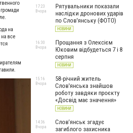
твенного
Рятувальники показали
17:23
 громади
Вчора
наслідки дронових ударів
ле.
по Слов'янську (ФОТО)
ода на
НОВИНИ
 на все
Прощання з Олексієм
16:30
ются
Вчора
Юковим відбудеться 7 і 8
серпня
бирателям
НОВИНИ
тавили.
58-річний житель
15:16
Вчора
Слов'янська знайшов
роботу завдяки проєкту
«Досвід має значення»
НОВИНИ
Слов’янськ згадує
14:36
Вчора
загиблого захисника