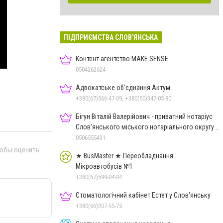
ПІДПРИЄМСТВА СЛОВ'ЯНСЬКА
Контент агентство MAKE SENSE
0504262624
Адвокатське об'єднання Актум
+380(67)566-47-09, +380(50)347-05-80
Бігун Віталій Валерійович - приватний нотаріус
Слов'янського міського нотаріального округу
Дон.обл.
0506555431
тобы оценить
★ BusMaster ★ Переобладнання
Мікроавтобусів №1
+380(67)599-04-04
Стоматологічний кабінет Естет у Слов'янську
+380(66)307-55-75