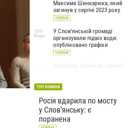
Максима Шинкарюка, який
загинув у серпні 2023 року
НОВИНИ
У Слов'янській громаді
13:07
Вчора
організували підвіз води:
опубліковано графіки
НОВИНИ
Більшість росіян не знають
12:11
Вчора
де знаходиться Слов’янськ
і навіщо він їм потрібен -
Мадяр
ТОП НОВИНИ
НОВИНИ
Росія вдарила по мосту
у Слов'янську: є
поранена
НОВИНИ