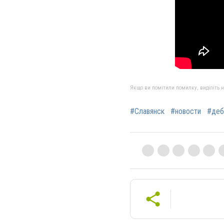
Якщо ви помітили помилку, виділіть нео
#Славянск
#новости
#деб