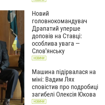
Новий
головнокомандувач
Драпатий уперше
доповів на Ставці:
особлива увага —
Слов'янську
НОВИНИ
Машина підірвалася на
міні: Вадим Лях
сповістив про подробиці
загибелі Олексія Юкова
НОВИНИ