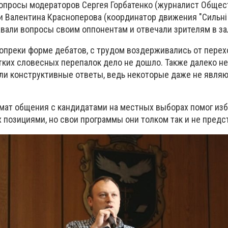
вопросы модераторов Сергея Горбатенко (журналист Общес
и Валентина Красноперова (координатор движения "Сильні
авали вопросы своим оппонентам и отвечали зрителям в за
опреки форме дебатов, с трудом воздерживались от перех
тких словесных перепалок дело не дошло. Также далеко не
ли конструктивные ответы, ведь некоторые даже не явля
рмат общения с кандидатами на местных выборах помог из
 позициями, но свои программы они толком так и не предс