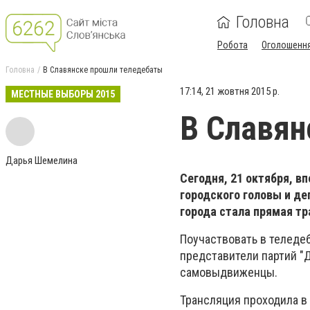
Головна
Робота
Оголошенн
Головна
В Славянске прошли теледебаты
17:14, 21 жовтня 2015 р.
МЕСТНЫЕ ВЫБОРЫ 2015
В Славян
Дарья Шемелина
Сегодня, 21 октября, в
городского головы и д
города стала прямая т
Поучаствовать в теледе
представители партий "
самовыдвиженцы.
Трансляция проходила в