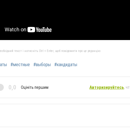
бхідний текст і натисніть Ctrl + Enter, щоб повідомити про це редакцію
аты
#местные
#выборы
#кандидаты
0,0
Оцініть першим
Авторизируйтесь
, ч