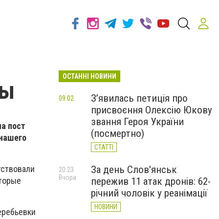
ОСТАННІ НОВИНИ
ты
З’явилась петиція про
09:02
присвоєння Олексію Юкову
звання Героя України
на пост
(посмертно)
 нашего
СТАТТІ
За день Слов'янськ
тствовали
20:23
Вчора
пережив 11 атак дронів: 62-
оторые
річний чоловік у реанімації
НОВИНИ
еребьевки