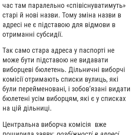
час там паралельно «співіснуватимуть»
старі й нові назви. Тому зміна назви в
адресі не є підставою для відмови в
отриманні субсидії.
Так само стара адреса у паспорті не
може бути підставою не видавати
виборцеві бюлетень. Дільничні виборчі
комісії отримають списки вулиць, які
були перейменовані, і зобов’язані видати
бюлетені усім виборцям, які є у списках
на цій дільниці.
Центральна виборча комісія вже
поширила заяву:
розбіжності в адресі