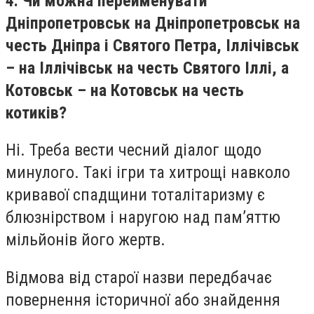
4. Чи можна перейменувати
Дніпропетровськ на Дніпропетровськ на
честь Дніпра і Святого Петра, Іллічівськ
– на Іллічівськ на честь Святого Іллі, а
Котовськ – на Котовськ на честь
котиків?
Ні. Треба вести чесний діалог щодо
минулого. Такі ігри та хитрощі навколо
кривавої спадщини тоталітаризму є
блюзнірством і наругою над пам’яттю
мільйонів його жертв.
Відмова від старої назви передбачає
повернення історичної або знайдення