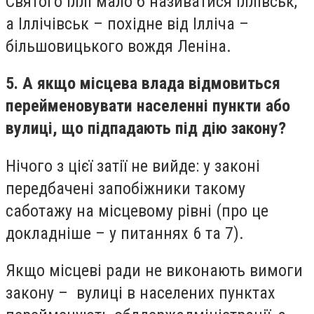
Cвятого Іллі мало б називатися Іллівськ,
а Іллічівськ – похідне від Ілліча –
більшовицького вождя Леніна.
5. А якщо місцева влада відмовиться
перейменовувати населенні пункти або
вулиці, що підпадають під дію закону?
Нічого з цієї затії не вийде: у законі
передбачені запобіжники такому
саботажу на місцевому рівні (про це
докладніше – у питаннях 6 та 7).
Якщо місцеві ради не виконають вимоги
закону – вулиці в населених пунктах