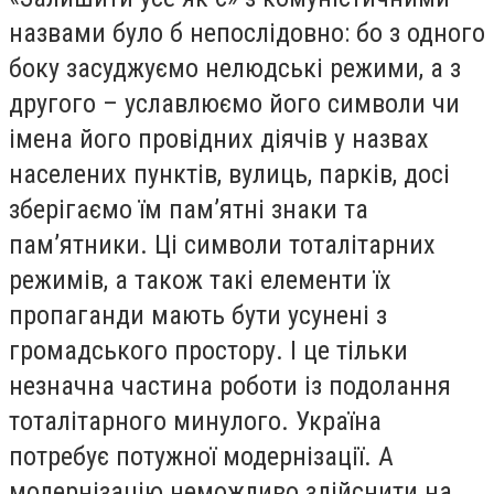
назвами було б непослідовно: бо з одного
боку засуджуємо нелюдські режими, а з
другого – уславлюємо його символи чи
імена його провідних діячів у назвах
населених пунктів, вулиць, парків, досі
зберігаємо їм пам’ятні знаки та
пам’ятники. Ці символи тоталітарних
режимів, а також такі елементи їх
пропаганди мають бути усунені з
громадського простору. І це тільки
незначна частина роботи із подолання
тоталітарного минулого. Україна
потребує потужної модернізації. А
модернізацію неможливо здійснити на