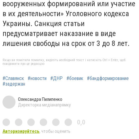
вооруженных формирований или участие
в их деятельности» Уголовного кодекса
Украины. Санкция статьи
предусматривает наказание в виде
лишения свободы на срок от 3 до 8 лет.
Якщо ви помітили помилку, виділіть необхідний текст і натисніть Ctrl + Enter, щоб
повідомити про це редакцію
#Славянск
#новости
#ДНР
#боевик
#бандформирование
#задержан
Олександра Пилипенко
Директорка медіанапрямку
0,0
Авторизируйтесь
, чтобы оценить