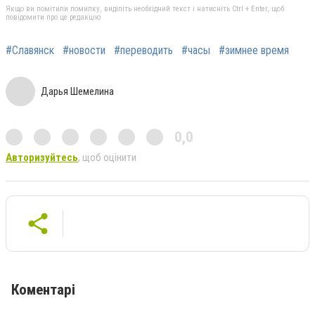
Якщо ви помітили помилку, виділіть необхідний текст і натисніть Ctrl + Enter, щоб
повідомити про це редакцію
#Славянск
#новости
#переводить
#часы
#зимнее время
Дарья Шемелина
0,0
Авторизуйтесь
, щоб оцінити
Коментарі