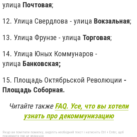
улица
Почтовая
;
12. Улица Свердлова - улица
Вокзальная
;
13. Улица Фрунзе - улица
Торговая
;
14. Улица Юных Коммунаров -
улица
Банковская;
15. Площадь Октябрьской Революции
-
Площадь Соборная.
Читайте также
FAQ. Усе, что вы хотели
узнать про декоммунизацию
Якщо ви помітили помилку, виділіть необхідний текст і натисніть Ctrl + Enter, щоб
повідомити про це редакцію