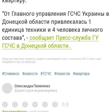
квартиру.
"От Главного управления ГСЧС Украины в
Донецкой области привлекалась 1
единица техники и 4 человека личного
состава", -
сообщает Пресс-служба ГУ
ГСЧС в Донецкой области.
Якщо ви помітили помилку, виділіть необхідний текст і натисніть Ctrl + Enter, щоб
повідомити про це редакцію
#Славянск
#новости
#ГСЧС
#помогли
#квартира
Олександра Пилипенко
Директорка медіанапрямку
0,0
Авторизуйтесь
, щоб оцінити