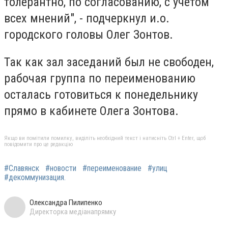
толерантно, по согласованию, с учетом
всех мнений", - подчеркнул и.о.
городского головы Олег Зонтов.
Так как зал заседаний был не свободен,
рабочая группа по переименованию
осталась готовиться к понедельнику
прямо в кабинете Олега Зонтова.
Якщо ви помітили помилку, виділіть необхідний текст і натисніть Ctrl + Enter, щоб
повідомити про це редакцію
#Славянск
#новости
#переименование
#улиц
#декоммунизация.
Олександра Пилипенко
Директорка медіанапрямку