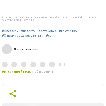
Якщо ви помітили помилку, виділіть необхідний текст і натисніть Ctrl + Enter, щоб
повідомити про це редакцію
#Славянск
#новости
#остановка
#искусство
#С нами город расцветает
#арт
Дарья Шемелина
0,0
Авторизируйтесь
, чтобы оценить