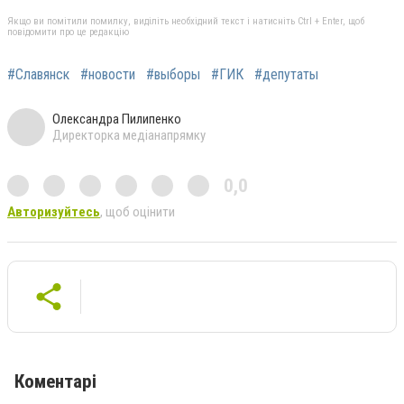
Якщо ви помітили помилку, виділіть необхідний текст і натисніть Ctrl + Enter, щоб
повідомити про це редакцію
#Славянск
#новости
#выборы
#ГИК
#депутаты
Олександра Пилипенко
Директорка медіанапрямку
0,0
Авторизуйтесь
, щоб оцінити
Коментарі