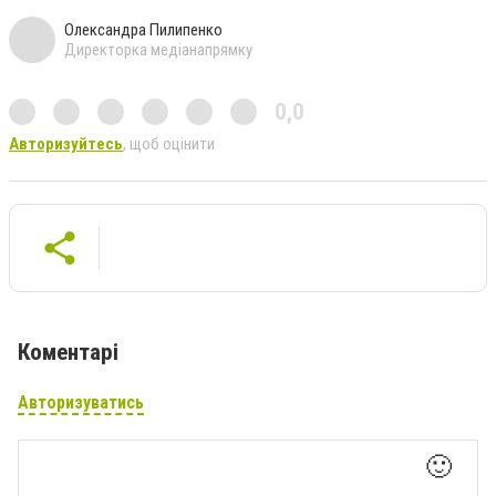
Олександра Пилипенко
Директорка медіанапрямку
0,0
Авторизуйтесь
, щоб оцінити
Коментарі
Авторизуватись
🙂