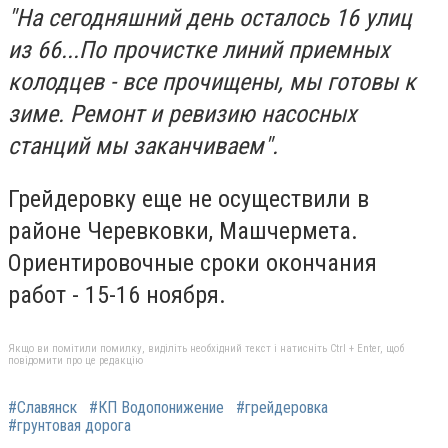
"На сегодняшний день осталось 16 улиц
из 66...По прочистке линий приемных
колодцев - все прочищены, мы готовы к
зиме. Ремонт и ревизию насосных
станций мы заканчиваем".
Грейдеровку еще не осуществили в
районе Черевковки, Машчермета.
Ориентировочные сроки окончания
работ - 15-16 ноября.
Якщо ви помітили помилку, виділіть необхідний текст і натисніть Ctrl + Enter, щоб
повідомити про це редакцію
#Славянск
#КП Водопонижение
#грейдеровка
#грунтовая дорога