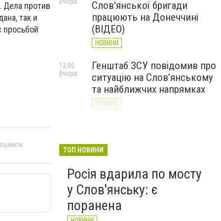
Вчора
Слов'янської бригади
. Дела против
працюють на Донеччині
ана, так и
(ВІДЕО)
с просьбой
НОВИНИ
Генштаб ЗСУ повідомив про
12:00
Вчора
ситуацію на Слов’янському
та найближчих напрямках
НОВИНИ
Слов’янськ обстріляли 13
11:18
Вчора
разів за добу. Хроніка
 оцінити
великої війни: 7 серпня
ТОП НОВИНИ
НОВИНИ
Росія вдарила по мосту
у Слов'янську: є
поранена
НОВИНИ