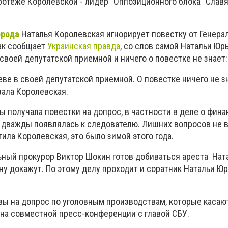
ротеже Королевской - лидер "Оппозиционного блока" Слав
орода
Наталья Королевская игнорирует повестку от Генера
ак сообщает
Украинская правда
, со слов самой Натальи Юр
 своей депутатской приемной и ничего о повестке не знает:
еве в своей депутатской приемной. О повестке ничего не зн
азала Королевская.
ы получала повестки на допрос, в частности в деле о фин
и дважды появлялась к следователю. Лишних вопросов не в
тила Королевская, это было зимой этого года.
ьный прокурор Виктор Шокин готов добиваться ареста Нат
ну докажут. По этому делу проходит и соратник Натальи Ю
вы на допрос по уголовным производствам, которые касаю
он на совместной пресс-конференции с главой СБУ.