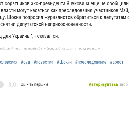
т соратников экс-президента Януковича еще не сообщили
власти могут касаться как преследования участников Майд
ицу. Шокин попросил журналистов обратиться к депутатам 
 снятии депутатской неприкосновенности.
д для Украины"
, - сказал он.
бхідний текст і натисніть Ctrl + Enter, щоб повідомити про це редакцію
олевская
#суд
#повестка
#Шокин
#преследование
#арест
0,0
Оцініть першим
Авторизуйтесь
, щоб