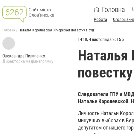
Головна
Робота
Оголошенн
Головна
Наталья Королевская игнорирует повестку в суд
14:10, 4 листопада 2015 р.
Наталья 
Олександра Пилипенко
Директорка медіанапрямку
повестку
Следователи ГПУ и МВД
Наталье Королевской. 
Личность Натальи Корол
минувших выборах в Вер
депутатом от нашего гор