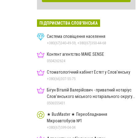
ПІДПРИЄМСТВА СЛОВ'ЯНСЬКА
Система сповіщення населення
+380(67)340-49-59, +380(67)350-44-68
Контент агентство MAKE SENSE
0504262624
Стоматологічний кабінет Естет у Слов'янську
+380(66)307-55-75
Бігун Віталій Валерійович - приватний нотаріус
Слов'янського міського нотаріального округу
Дон.обл.
0506555431
★ BusMaster ★ Переобладнання
Мікроавтобусів №1
+380(67)599-04-04