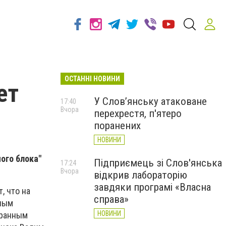
ОСТАННІ НОВИНИ
ет
У Слов’янську атаковане
17:40
Вчора
перехрестя, п'ятеро
поранених
НОВИНИ
ого блока"
Підприємець зі Слов'янська
17:24
Вчора
відкрив лабораторію
завдяки програмі «Власна
, что на
справа»
дным
НОВИНИ
бранным