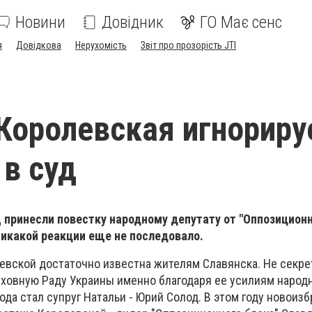
Новини
Довідник
ГО Має сенс
я
Довідкова
Нерухомість
Звіт про прозорість JTI
Королевская игнориру
 в суд
 принесли повестку народному депутату от "Оппозиционн
Никакой реакции еще не последовало.
евской достаточно известна жителям Славянска. Не секрет
ховную Раду Украины именно благодаря ее усилиям наро
ода стал супруг Натальи - Юрий Солод. В этом году новоиз