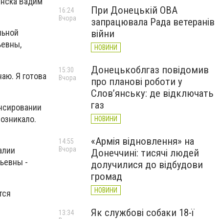
янска Вадим
При Донецькій ОВА
16:24
Вчора
запрацювала Рада ветеранів
льной
війни
ьевны,
НОВИНИ
Донецькоблгаз повідомив
15:30
аю. Я готова
Вчора
про планові роботи у
Слов’янську: де відключать
газ
ансировании
озникало.
НОВИНИ
«Армія відновлення» на
14:55
алии
Вчора
Донеччині: тисячі людей
рьевны -
долучилися до відбудови
громад
НОВИНИ
тся
Як службові собаки 18-ї
13:34