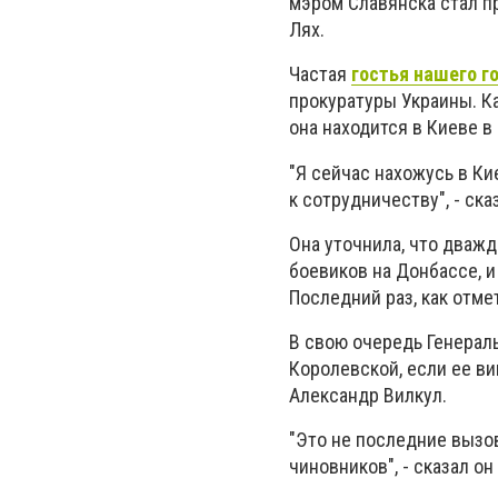
мэром Славянска стал п
Лях.
Частая
гостья нашего г
прокуратуры Украины. К
она находится в Киеве в
"Я сейчас нахожусь в Ки
к сотрудничеству"
, - ск
Она уточнила, что дважд
боевиков на Донбассе, 
Последний раз, как отме
В свою очередь Генерал
Королевской, если ее ви
Александр Вилкул.
"Это не последние вызо
чиновников"
, - сказал 