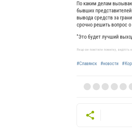
По каким делам вызываю
бывших представителей 
вывода средств за гран
срочно решить вопрос о
"Это будет лучший выхо
Якщо ви помітили помилку, виділіть нео
#Славянск
#новости
#Кор