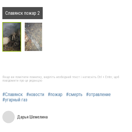
Славянск пожар 2
Якщо ви помітили помилку, виділіть необхідний текст і натисніть Ctrl + Enter, щоб
повідомити про це редакцію
#Славянск
#новости
#пожар
#смерть
#отравление
#угарный газ
Дарья Шемелина