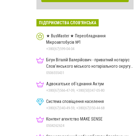
ПІДПРИЄМСТВА СЛОВ'ЯНСЬКА
★ BusMaster ★ Переобладнання
Мікроавтобусів №1
+380(67)599-04-04
Бігун Віталій Валерійович - приватний нотаріус
Слов'янського міського нотаріального округу
Дон.обл.
0506555431
Адвокатське об'єднання Актум
+380(67)566-47-09, +380(50)347-05-80
Система сповіщення населення
+380(67)340-49-59, +380(67)350-44-68
Контент агентство MAKE SENSE
0504262624