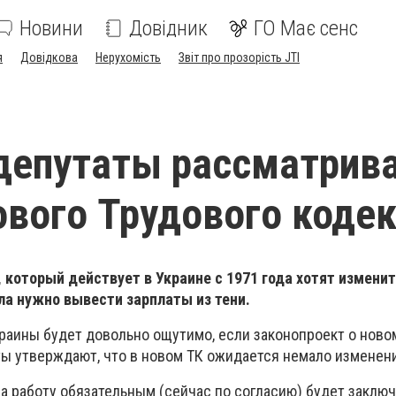
Новини
Довідник
ГО Має сенс
я
Довідкова
Нерухомість
Звіт про прозорість JTI
депутаты рассматрив
ового Трудового коде
, который действует в Украине с 1971 года хотят измени
ла нужно вывести зарплаты из тени.
раины будет довольно ощутимо, если законопроект о ново
ты утверждают, что в новом ТК ожидается немало изменен
на работу обязательным (сейчас по согласию) будет заклю