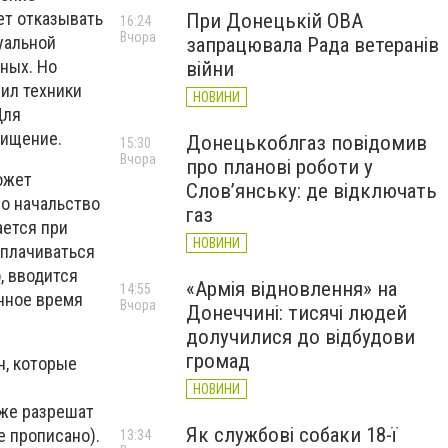
ет отказывать
При Донецькій ОВА
16:24
Вчора
уальной
запрацювала Рада ветеранів
ных. Но
війни
вил техники
НОВИНИ
Для
хищение.
Донецькоблгаз повідомив
15:30
Вчора
про планові роботи у
ожет
Слов’янську: де відключать
Но начальство
газ
ается при
НОВИНИ
оплачиваться
, вводится
«Армія відновлення» на
14:55
анное время
Вчора
Донеччині: тисячі людей
долучилися до відбудови
громад
н, которые
НОВИНИ
кже разрешат
Як службові собаки 18-ї
е прописано).
13:34