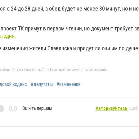
 с 24 до 28 дней, а обед будет не менее 30 минут, но и не
 проект ТК примут в первом чтении, но документ требует с
егодня
.
 изменения жители Славянска и придут ли они им по душе
бхідний текст і натисніть Ctrl + Enter, щоб повідомити про це редакцію
довой кодекс
#депутаты
#изменения
0,0
Оцініть першим
Авторизуйтесь
, щоб