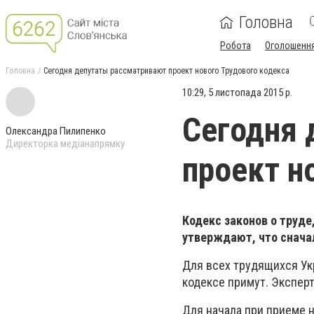
Головна
Робота
Оголошенн
Головна
Сегодня депутаты рассматривают проект нового Трудового кодекса
10:29, 5 листопада 2015 р.
Сегодня 
Олександра Пилипенко
Директорка медіанапрямку
проект н
Кодекс законов о труде
утверждают, что снача
Для всех трудящихся Ук
кодексе примут. Экспер
Для начала при приеме 