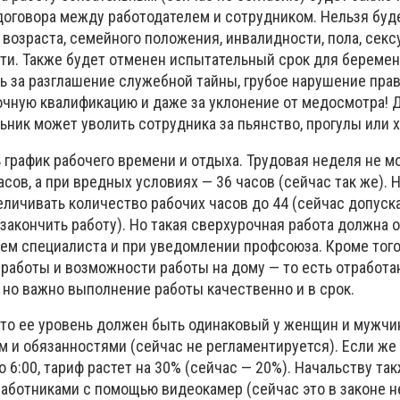
договора между работодателем и сотрудником. Нельзя буд
 возраста, семейного положения, инвалидности, пола, секс
ти. Также будет отменен испытательный срок для беремен
ь за разглашение служебной тайны, грубое нарушение пра
очную квалификацию и даже за уклонение от медосмотра! 
ьник может уволить сотрудника за пьянство, прогулы или 
 график рабочего времени и отдыха. Трудовая неделя не м
сов, а при вредных условиях — 36 часов (сейчас так же). 
еличивать количество рабочих часов до 44 (сейчас допуск
закончить работу). Но такая сверхурочная работа должна 
ем специалиста и при уведомлении профсоюза. Кроме того
 работы и возможности работы на дому — то есть отработ
 но важно выполнение работы качественно и в срок.
 то ее уровень должен быть одинаковый у женщин и мужчи
 и обязанностями (сейчас не регламентируется). Если же
о 6:00, тариф растет на 30% (сейчас — 20%). Начальству та
работниками с помощью видеокамер (сейчас это в законе н