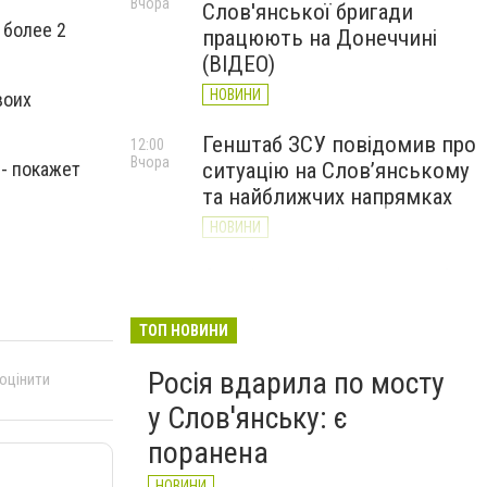
Вчора
Слов'янської бригади
 более 2
працюють на Донеччині
(ВІДЕО)
НОВИНИ
воих
Генштаб ЗСУ повідомив про
12:00
Вчора
ситуацію на Слов’янському
 - покажет
та найближчих напрямках
НОВИНИ
Слов’янськ обстріляли 13
11:18
Вчора
разів за добу. Хроніка
великої війни: 7 серпня
ТОП НОВИНИ
НОВИНИ
Росія вдарила по мосту
 оцінити
у Слов'янську: є
поранена
НОВИНИ