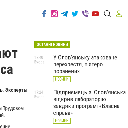
ОСТАННІ НОВИНИ
ают
У Слов’янську атаковане
17:40
Вчора
перехрестя, п'ятеро
кса
поранених
НОВИНИ
ть. Эксперты
Підприємець зі Слов'янська
17:24
Вчора
відкрив лабораторію
завдяки програмі «Власна
м Трудовом
справа»
ий.
НОВИНИ
чение