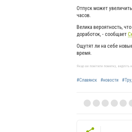
Отпуск может увеличиться
часов.
Велика вероятность, что
доработок, - сообщает
С
Ощутят ли на себе новые
время.
Якщо ви помітили помилку, виділіть нео
#Славянск
#новости
#Тру