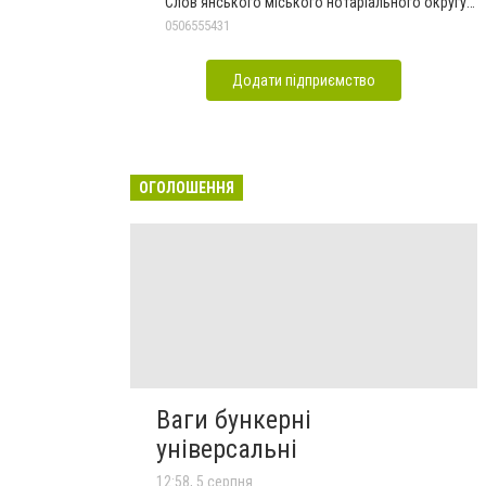
Слов'янського міського нотаріального округу
Дон.обл.
0506555431
Додати підприємство
ОГОЛОШЕННЯ
Ваги бункерні
універсальні
12:58, 5 серпня