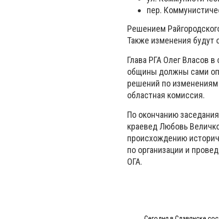
пер. Коммунистичес
Решением Райгородского
Также изменения будут о
Глава РГА Олег Власов в
общины должны сами опр
решений по изменениям 
областная комиссия.
По окончанию заседания
краевед Любовь Величк
происхождению историче
по организации и прове
ОГА.
Сегодня в Славянске сос