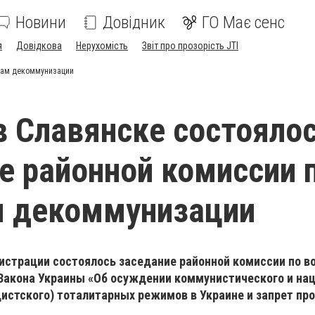
Новини
Довідник
ГО Має сенс
я
Довідкова
Нерухомість
Звіт про прозорість JTI
осам декоммунизации
в Славянске состояло
е районной комиссии 
м декоммунизации
нистрации состоялось заседание районной комиссии по в
Закона Украины «Об осуждении коммунистического и нац
истского) тоталитарных режимов в Украине и запрет пр