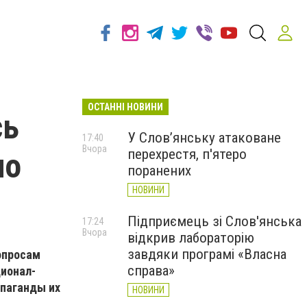
ОСТАННІ НОВИНИ
сь
У Слов’янську атаковане
17:40
Вчора
перехрестя, п'ятеро
по
поранених
НОВИНИ
Підприємець зі Слов'янська
17:24
Вчора
відкрив лабораторію
завдяки програмі «Власна
опросам
справа»
ионал-
опаганды их
НОВИНИ