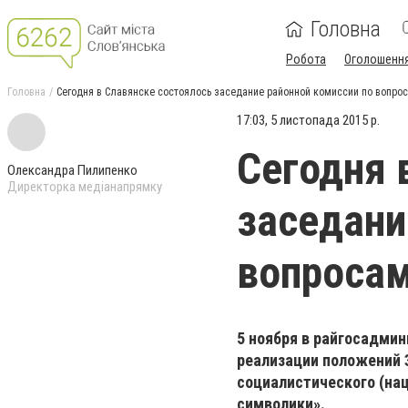
Головна
Робота
Оголошенн
Головна
Сегодня в Славянске состоялось заседание районной комиссии по вопр
17:03, 5 листопада 2015 р.
Сегодня 
Олександра Пилипенко
Директорка медіанапрямку
заседани
вопроса
5 ноября в райгосадми
реализации положений 
социалистического (нац
символики».