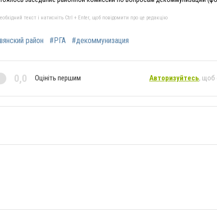
бхідний текст і натисніть Ctrl + Enter, щоб повідомити про це редакцію
вянский район
#РГА
#декоммунизация
0,0
Оцініть першим
Авторизуйтесь
, щоб