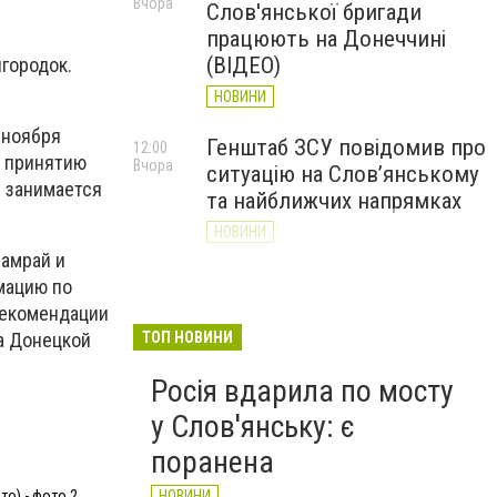
Вчора
Слов'янської бригади
працюють на Донеччині
(ВІДЕО)
городок.
НОВИНИ
 ноября
Генштаб ЗСУ повідомив про
12:00
о принятию
Вчора
ситуацію на Слов’янському
м занимается
та найближчих напрямках
НОВИНИ
Шамрай и
Слов’янськ обстріляли 13
11:18
мацию по
Вчора
разів за добу. Хроніка
рекомендации
великої війни: 7 серпня
ТОП НОВИНИ
а Донецкой
НОВИНИ
Росія вдарила по мосту
у Слов'янську: є
поранена
о) - фото 2
НОВИНИ