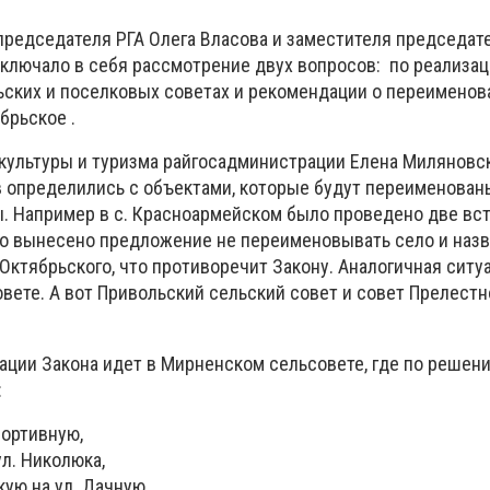
 председателя РГА Олега Власова и заместителя председат
включало в себя рассмотрение двух вопросов: по реализа
ских и поселковых советах и ​​рекомендации о переименов
брьское .
 культуры и туризма райгосадминистрации Елена Миляновск
в определились с объектами, которые будут переименован
. Например в с. Красноармейском было проведено две вс
ло вынесено предложение не переименовывать село и наз
Октябрьского, что противоречит Закону. Аналогичная ситу
вете. А вот Привольский сельский совет и совет Прелестн
зации Закона идет в Мирненском сельсовете, где по решен
:
портивную,
ул. Николюка,
ую на ул. Дачную,