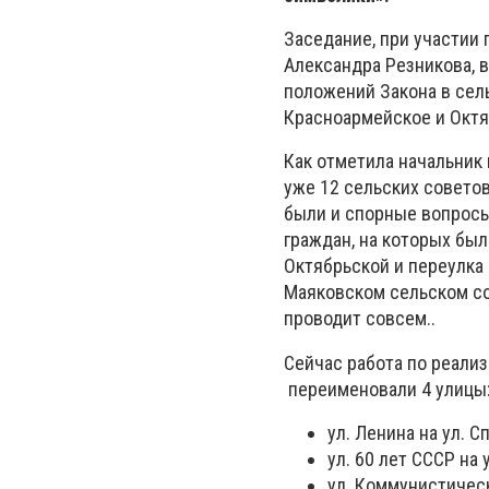
Заседание, при участии
Александра Резникова, 
положений Закона в сель
Красноармейское и Октя
Как отметила начальник
уже 12 сельских совето
были и спорные вопросы
граждан, на которых бы
Октябрьской и переулка 
Маяковском сельском со
проводит совсем..
Сейчас работа по реали
переименовали 4 улицы
ул. Ленина на ул. С
ул. 60 лет СССР на 
ул. Коммунистическ