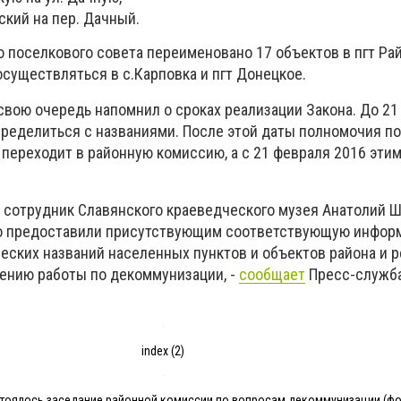
кий на пер. Дачный.
 поселкового совета переименовано 17 объектов в пгт Рай
существляться в с.Карповка и пгт Донецкое.
 свою очередь напомнил о сроках реализации Закона. До 21
еделиться с названиями. После этой даты полномочия п
переходит в районную комиссию, а с 21 февраля 2016 эти
 сотрудник Славянского краеведческого музея Анатолий 
о предоставили присутствующим соответствующую инфор
ских названий населенных пунктов и объектов района и 
дению работы по декоммунизации, -
сообщает
Пресс-служб
index (2)
тоялось заседание районной комиссии по вопросам декоммунизации (фот