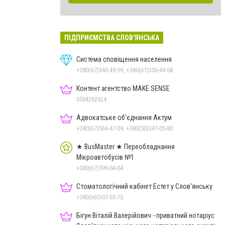
ПІДПРИЄМСТВА СЛОВ'ЯНСЬКА
Система сповіщення населення
+380(67)340-49-59, +380(67)350-44-68
Контент агентство MAKE SENSE
0504262624
Адвокатське об'єднання Актум
+380(67)566-47-09, +380(50)347-05-80
★ BusMaster ★ Переобладнання
Мікроавтобусів №1
+380(67)599-04-04
Стоматологічний кабінет Естет у Слов'янську
+380(66)307-55-75
Бігун Віталій Валерійович - приватний нотаріус