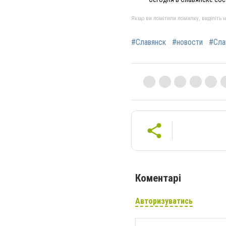
Якщо ви помітили помилку, виділіть нео
#Славянск
#новости
#Сла
Коментарі
Авторизуватись