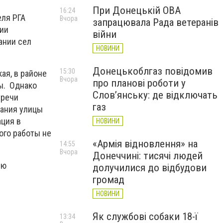
При Донецькій ОВА
16:24
еля РГА
Вчора
запрацювала Рада ветеранів
ции
війни
ании сел
НОВИНИ
Донецькоблгаз повідомив
15:30
ая, в районе
Вчора
про планові роботи у
ы. Однако
Слов’янську: де відключать
тречи
газ
вания улицы
ация в
НОВИНИ
ого работы не
«Армія відновлення» на
14:55
Вчора
Донеччині: тисячі людей
ию
долучилися до відбудови
громад
НОВИНИ
Як службові собаки 18-ї
13:34