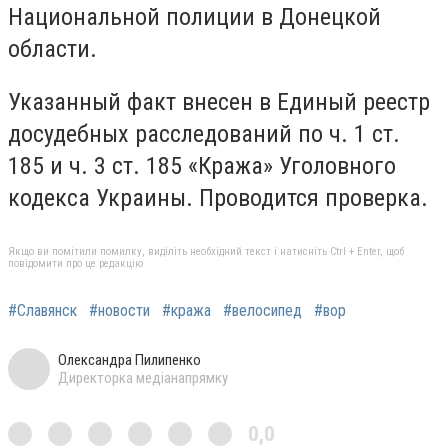
Национальной полиции в Донецкой
области.
Указанный факт внесен в Единый реестр
досудебных расследований по ч. 1 ст.
185 и ч. 3 ст. 185 «Кража» Уголовного
кодекса Украины. Проводится проверка.
Якщо ви помітили помилку, виділіть необхідний текст і натисніть Ctrl + Enter, щоб
повідомити про це редакцію
#Славянск
#новости
#кража
#велосипед
#вор
Олександра Пилипенко
Директорка медіанапрямку
0,0