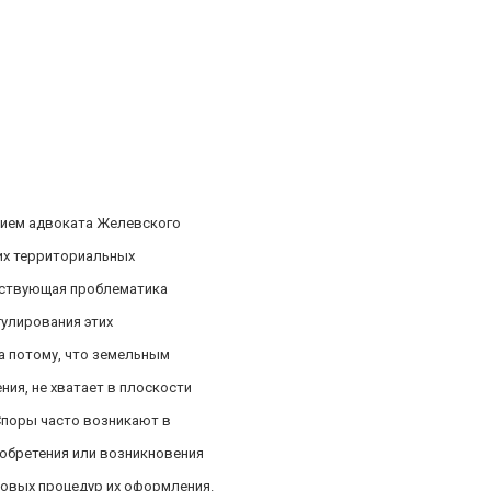
тием адвоката Желевского
гих территориальных
тствующая проблематика
гулирования этих
а потому, что земельным
ия, не хватает в плоскости
Споры часто возникают в
обретения или возникновения
овых процедур их оформления.