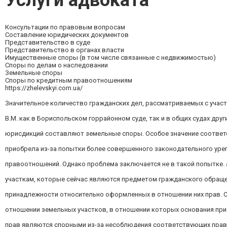
Услуги адвоката
Консультации по правовым вопросам
Составление юридических документов
Представительство в суде
Представительство в органах власти
Имущественные споры (в том числе связанные с недвижимостью)
Споры по делам о наследовании
Земельные споры
Споры по кредитным правоотношениям
https://zhelevskyi.com.ua/
Значительное количество гражданских дел, рассматриваемых с учас
В.М. как в Бориспольском горрайонном суде, так и в общих судах дру
юрисдикций составляют земельные споры. Особое значение соотве
приобрела из-за попытки более совершенного законодательного уре
правоотношений. Однако проблема заключается не в такой попытке. 
участкам, которые сейчас являются предметом гражданского обращен
принадлежности относительно оформленных в отношении них прав. 
отношении земельных участков, в отношении которых основания при
прав являются спорными из-за несоблюдения соответствующих прав