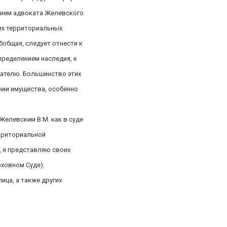
тием адвоката Желевского
гих территориальных
общая, следует отнести к
ределением наследия, к
дателю. Большинство этих
нии имущества, особенно
елевским В.М. как в суде
ерриториальной
, я представляю своих
рховном Суде).
ица, а также других