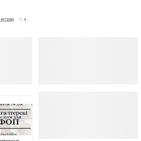
, №73585
9
алтерські