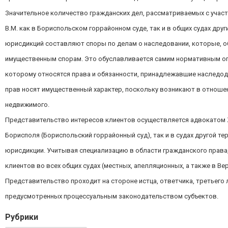
Значительное количество гражданских дел, рассматриваемых с учас
В.М. как в Бориспольском горрайонном суде, так и в общих судах дру
юрисдикций составляют споры по делам о наследовании, которые, об
имущественным спорам. Это обуславливается самим нормативным оп
которому относятся права и обязанности, принадлежавшие наследо
прав носят имущественный характер, поскольку возникают в отноше
недвижимого.
Представительство интересов клиентов осуществляется адвокатом Ж
Борисполя (Бориспольский горрайонный суд), так и в судах другой т
юрисдикции. Учитывая специализацию в области гражданского права
клиентов во всех общих судах (местных, апелляционных, а также в Ве
Представительство проходит на стороне истца, ответчика, третьего л
предусмотренных процессуальным законодательством субъектов.
Рубрики