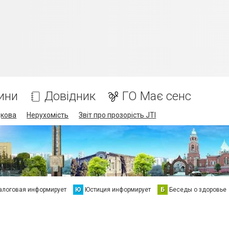
ини
Довідник
ГО Має сенс
дкова
Нерухомість
Звіт про прозорість JTI
алоговая информирует
Ю
Юстиция информирует
Б
Беседы о здоровье