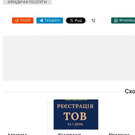
ЮРИДИЧНІ ПОСЛУГИ
Reddit
Telegram
Viber
WhatsAp
Схо
Адвокат у
Реєстрація
Юридична