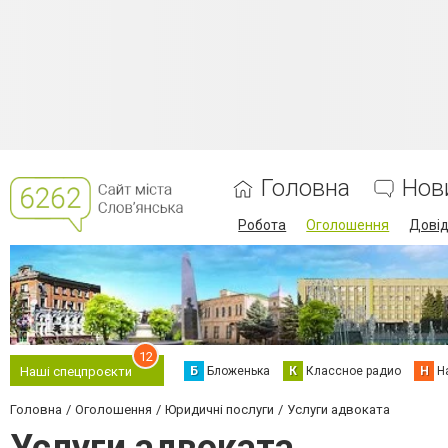
Головна
Нов
Робота
Оголошення
Дові
12
Б
Бложенька
К
Классное радио
Н
Н
Наші спецпроєкти
Головна
Оголошення
Юридичні послуги
Услуги адвоката