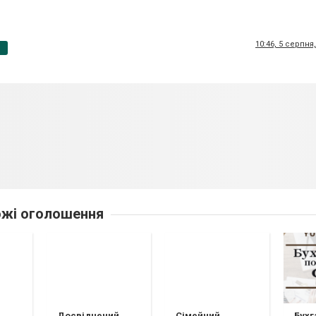
10:46, 5 серпня
p
жі оголошення
Досвідчений
Сімейний
Бухг