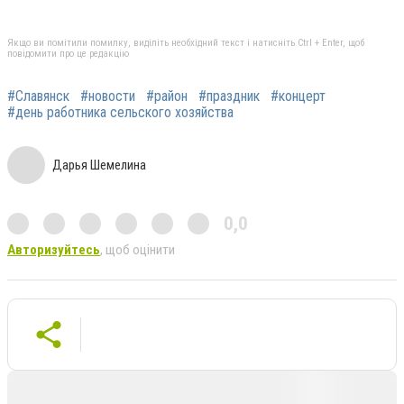
Якщо ви помітили помилку, виділіть необхідний текст і натисніть Ctrl + Enter, щоб
повідомити про це редакцію
#Славянск
#новости
#район
#праздник
#концерт
#день работника сельского хозяйства
Дарья Шемелина
0,0
Авторизуйтесь
, щоб оцінити