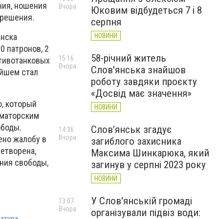
ния, ношения
Вчора
Юковим відбудеться 7 і 8
зрешения.
серпня
НОВИНИ
янска
0 патронов, 2
58-річний житель
15:16
отивотанковых
Вчора
Слов'янська знайшов
ейшем стал
роботу завдяки проєкту
«Досвід має значення»
, который
НОВИНИ
аматорским
ободы.
Слов’янськ згадує
14:36
Вчора
ено жалобу в
загиблого захисника
етворена,
Максима Шинкарюка, який
ения свободы,
загинув у серпні 2023 року
НОВИНИ
У Слов'янській громаді
13:07
Вчора
організували підвіз води:
атура