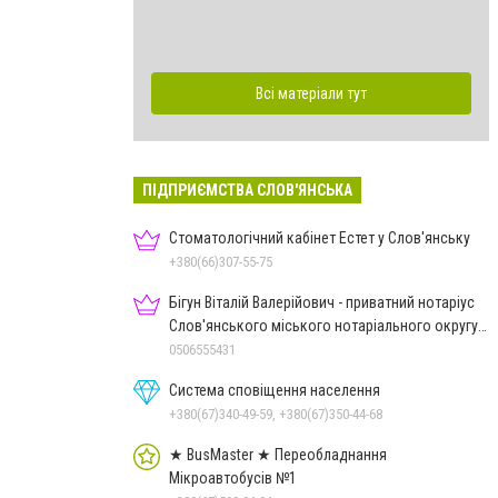
Всі матеріали тут
ПІДПРИЄМСТВА СЛОВ'ЯНСЬКА
Стоматологічний кабінет Естет у Слов'янську
+380(66)307-55-75
Бігун Віталій Валерійович - приватний нотаріус
Слов'янського міського нотаріального округу
Дон.обл.
0506555431
Система сповіщення населення
+380(67)340-49-59, +380(67)350-44-68
★ BusMaster ★ Переобладнання
Мікроавтобусів №1