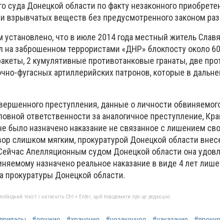
го суда Донецкой области по факту незаконного приобрете
 и взрывчатых веществ без предусмотренного законом ра
установлено, что в июле 2014 года местный житель Слав
л на заброшенном террористами «ДНР» блокпосту около 60
акеты, 2 кумулятивные противотанковые гранаты, две пр
очно-фугасных артиллерийских патронов, которые в дальн
вершенного преступления, данные о личности обвиняемого
оловной ответственности за аналогичное преступление, Кр
е было назначено наказание не связанное с лишением св
вор слишком мягким, прокуратурой Донецкой области внес
Сейчас Апелляционным судом Донецкой области она удовл
иняемому назначено реальное наказание в виде 4 лет лиш
а прокуратуры Донецкой области.
бхідний текст і натисніть Ctrl + Enter, щоб повідомити про це редакцію
припасы
#оружие
#хранение
#незаконное
#наказание
#прокур