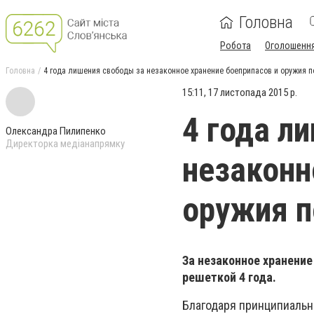
Головна
Робота
Оголошенн
Головна
4 года лишения свободы за незаконное хранение боеприпасов и оружия 
15:11, 17 листопада 2015 р.
4 года л
Олександра Пилипенко
Директорка медіанапрямку
незаконн
оружия п
За незаконное хранени
решеткой 4 года.
Благодаря принципиальн