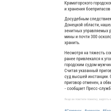
Краматорского городско
и хранения боеприпасов
Досудебным следствием 
Донецкой области, наше
зенитных управляемых р
мины и почти 300 оскол
хранить.
Несмотря на тяжесть со
ранее привлекался к уг
городским судом мужчин
Считая указанный приго
суд высшей инстанции. 
приговор отменен, а обв
- сообщает Пресс-служб
Якщо ви помітили помилку, виділіть нео
#Славянск
#новости
#бое