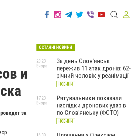
ОСТАННІ НОВИНИ
За день Слов'янськ
20:23
Вчора
пережив 11 атак дронів: 62-
сов и
річний чоловік у реанімації
НОВИНИ
нска
Рятувальники показали
17:23
Вчора
наслідки дронових ударів
по Слов'янську (ФОТО)
проведет за
НОВИНИ
вор
Прощання з Олексієм
16:30