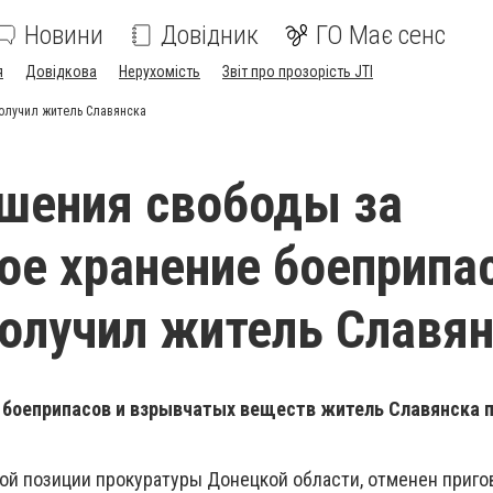
Новини
Довідник
ГО Має сенс
я
Довідкова
Нерухомість
Звіт про прозорість JTI
получил житель Славянска
ишения свободы за
ое хранение боеприпа
олучил житель Славя
е боеприпасов и взрывчатых веществ житель Славянска 
ой позиции прокуратуры Донецкой области, отменен приго