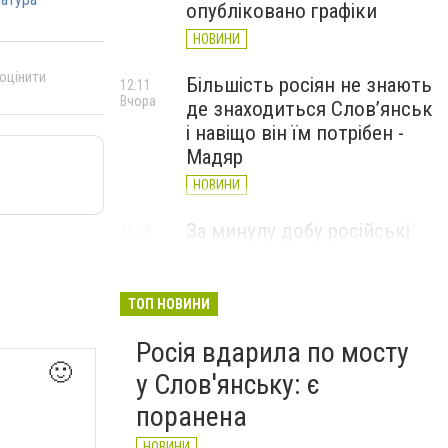
опубліковано графіки
НОВИНИ
 оцінити
Більшість росіян не знають
12:11
Вчора
де знаходиться Слов’янськ
і навіщо він їм потрібен -
Мадяр
НОВИНИ
За минулу добу російські
11:09
Вчора
війська 13 разів атакували
Слов'янськ. Хроніка
великої війни: 6 серпня
ТОП НОВИНИ
НОВИНИ
Росія вдарила по мосту
🙂
у Слов'янську: є
поранена
НОВИНИ