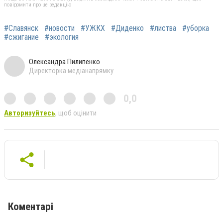
повідомити про це редакцію
#Славянск
#новости
#УЖКХ
#Диденко
#листва
#уборка
#сжигание
#экология
Олександра Пилипенко
Директорка медіанапрямку
0,0
Авторизуйтесь
, щоб оцінити
Коментарі