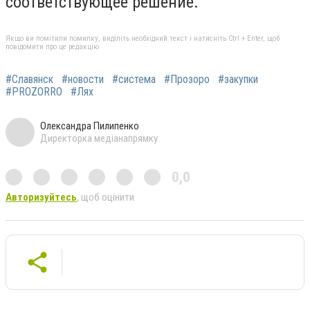
соответствующее решение.
Якщо ви помітили помилку, виділіть необхідний текст і натисніть Ctrl + Enter, щоб
повідомити про це редакцію
#Славянск
#новости
#система
#Прозоро
#закупки
#PROZORRO
#Лях
Олександра Пилипенко
Директорка медіанапрямку
0,0
Авторизуйтесь
, щоб оцінити