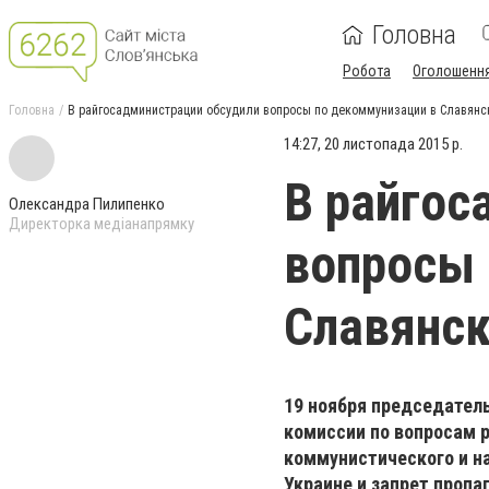
Головна
Робота
Оголошенн
Головна
В райгосадминистрации обсудили вопросы по декоммунизации в Славянс
14:27, 20 листопада 2015 р.
В райгос
Олександра Пилипенко
Директорка медіанапрямку
вопросы 
Славянск
19 ноября председател
комиссии по вопросам 
коммунистического и н
Украине и запрет пропа