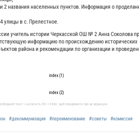
а и 2 названия населенных пунктов. Информация о проделан
4 улицы в с. Прелестное.
ссии учитель истории Черкасской ОШ № 2 Анна Соколова п
тствующую информацию по происхождению исторических 
бъектов района и рекомендации по организации и проведе
index (1)
index (2)
бхідний текст і натисніть Ctrl + Enter, щоб повідомити про це редакцію
йон
#декоммунизация
#переименование
#советы
#комиссия