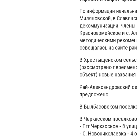
По информации начальни
Миляновской, в Славянс
декоммунизации; члены 
Красноармейское и с. А
методическими рекомен
освещалась на сайте ра
В Хрестыщенском сельск
(рассмотрено переименов
объект) новые названия
Рай-Александровский се
предложено.
В Былбасовском поселко
В Черкасском поселков
- Пгт Черкасское - 8 улиц
- С. Новониколаевка - 4 