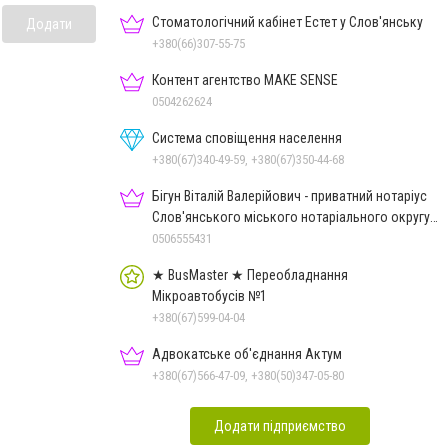
Стоматологічний кабінет Естет у Слов'янську
Додати
+380(66)307-55-75
Контент агентство MAKE SENSE
0504262624
Система сповіщення населення
+380(67)340-49-59, +380(67)350-44-68
Бігун Віталій Валерійович - приватний нотаріус
Слов'янського міського нотаріального округу
Дон.обл.
0506555431
★ BusMaster ★ Переобладнання
Мікроавтобусів №1
+380(67)599-04-04
Адвокатське об'єднання Актум
+380(67)566-47-09, +380(50)347-05-80
Додати підприємство