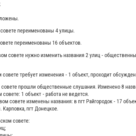
;
дложены.
совете переименованы 4 улицы.
овете переименованы 16 объектов.
ом совете нужно изменить названия 2 улиц - общественн
 совете требует изменения - 1 объект, проходит обсужден
 совете прошли общественные слушания. Изменено 8 назв
совете: 1 объект - работа не ведется.
ом совете изменены названия: в пгт Райгородок - 17 объе
. Карповка, пгт Донецкое.
ском совете:
иц;
улицы;