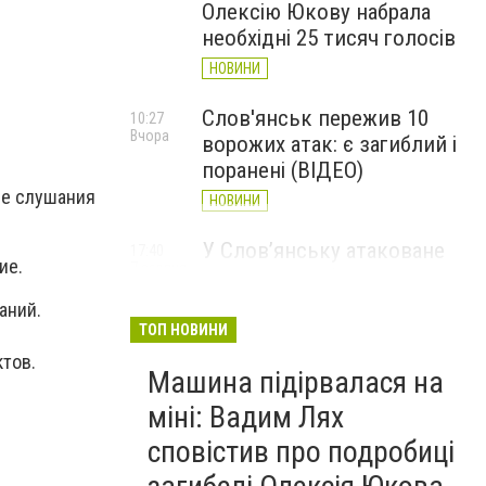
Олексію Юкову набрала
необхідні 25 тисяч голосів
НОВИНИ
Слов'янськ пережив 10
10:27
Вчора
ворожих атак: є загиблий і
поранені (ВІДЕО)
ые слушания
НОВИНИ
У Слов’янську атаковане
17:40
ие.
7 серпня
перехрестя, п'ятеро
поранених
аний.
ТОП НОВИНИ
НОВИНИ
ктов.
Машина підірвалася на
міні: Вадим Лях
сповістив про подробиці