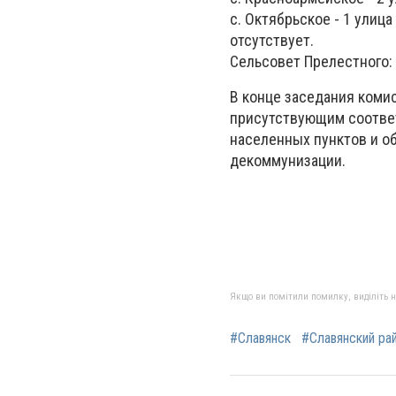
с. Октябрьское - 1 улиц
отсутствует.
Сельсовет Прелестного: 
В конце заседания коми
присутствующим соотве
населенных пунктов и о
декоммунизации.
Якщо ви помітили помилку, виділіть нео
#Славянск
#Славянский ра