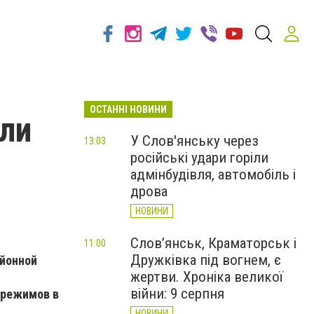
ОСТАННІ НОВИНИ
ли
У Слов'янську через
13:03
російські удари горіли
адмінбудівля, автомобіль і
дрова
НОВИНИ
Слов’янськ, Краматорськ і
11:00
Дружківка під вогнем, є
айонной
жертви. Хроніка великої
війни: 9 серпня
 режимов в
НОВИНИ