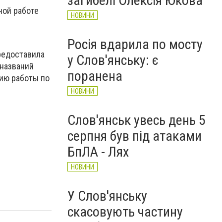
загибелі Олексія Юкова
ной работе
НОВИНИ
Росія вдарила по мосту
редоставила
у Слов'янську: є
названий
поранена
нию работы по
НОВИНИ
Слов'янськ увесь день 5
серпня був під атаками
БпЛА - Лях
НОВИНИ
У Слов'янську
скасовують частину