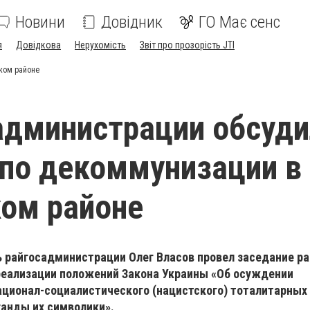
Новини
Довідник
ГО Має сенс
я
Довідкова
Нерухомість
Звіт про прозорість JTI
ком районе
администрации обсуди
по декоммунизации в
ом районе
ь райгосадминистрации Олег Власов провел заседание р
реализации положений Закона Украины «Об осуждении
ационал-социалистического (нацистского) тоталитарных
ганды их символики».