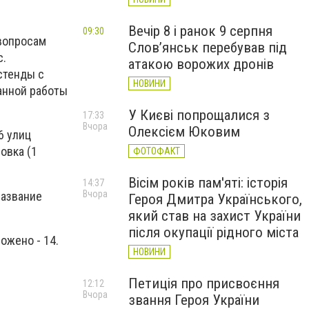
Вечір 8 і ранок 9 серпня
09:30
 вопросам
Слов’янськ перебував під
с.
атакою ворожих дронів
стенды с
НОВИНИ
анной работы
У Києві попрощалися з
17:33
Вчора
Олексієм Юковим
6 улиц
овка (1
ФОТОФАКТ
Вісім років пам'яті: історія
14:37
Вчора
название
Героя Дмитра Українського,
який став на захист України
після окупації рідного міста
ожено - 14.
НОВИНИ
Петиція про присвоєння
12:12
Вчора
звання Героя України