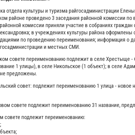
ка отдела культуры и туризма райгосадминистрации Елены
ком районе проведено 3 заседания районной комиссии по
районной комиссии приняли участие в собраниях граждан 
лександровка; в учреждениях культуры района оформлены 
дациями по проведению переименования; информация о д
йгосадминистрации и местных СМИ.
ом совете переименованию подлежит в селе Хрестыще - 
ание 1 улицы), в селе Никольское (1 объект); в селе Адам
 не предложены.
льский совет: подлежит переименованию 1 улица - новое 
вом совете подлежит переименованию 31 название, предл
ом совете подлежит переименованию:
;
объекта;