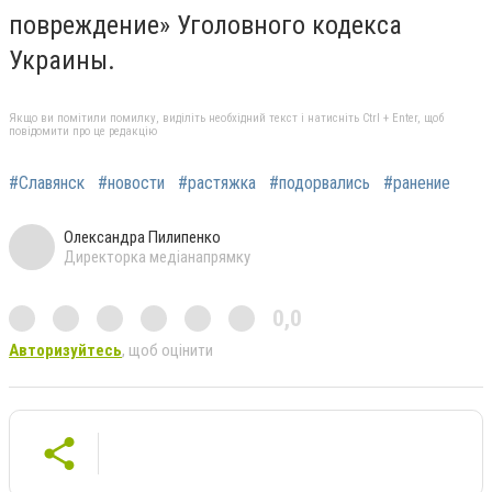
повреждение» Уголовного кодекса
Украины.
Якщо ви помітили помилку, виділіть необхідний текст і натисніть Ctrl + Enter, щоб
повідомити про це редакцію
#Славянск
#новости
#растяжка
#подорвались
#ранение
Олександра Пилипенко
Директорка медіанапрямку
0,0
Авторизуйтесь
, щоб оцінити