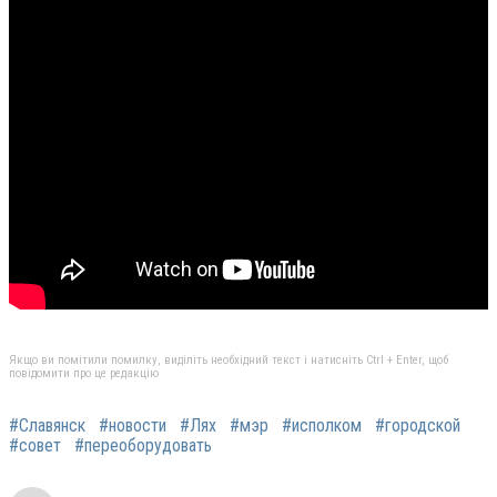
Якщо ви помітили помилку, виділіть необхідний текст і натисніть Ctrl + Enter, щоб
повідомити про це редакцію
#Славянск
#новости
#Лях
#мэр
#исполком
#городской
#совет
#переоборудовать