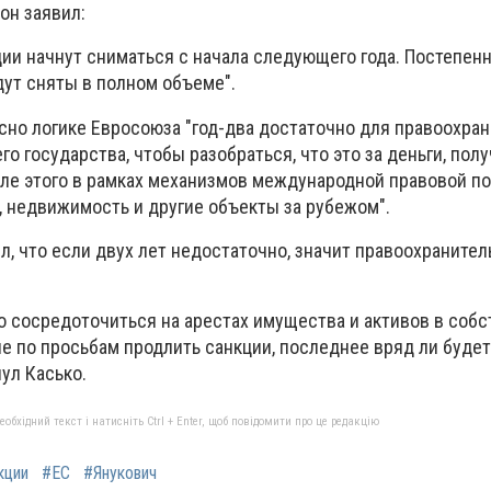
он заявил:
ии начнут сниматься с начала следующего года. Постепенн
удут сняты в полном объеме".
асно логике Евросоюза "год-два достаточно для правоохра
о государства, чтобы разобраться, что это за деньги, пол
сле этого в рамках механизмов международной правовой 
, недвижимость и другие объекты за рубежом".
л, что если двух лет недостаточно, значит правоохраните
.
о сосредоточиться на арестах имущества и активов в соб
не по просьбам продлить санкции, последнее вряд ли буде
нул Касько.
бхідний текст і натисніть Ctrl + Enter, щоб повідомити про це редакцію
кции
#ЕС
#Янукович