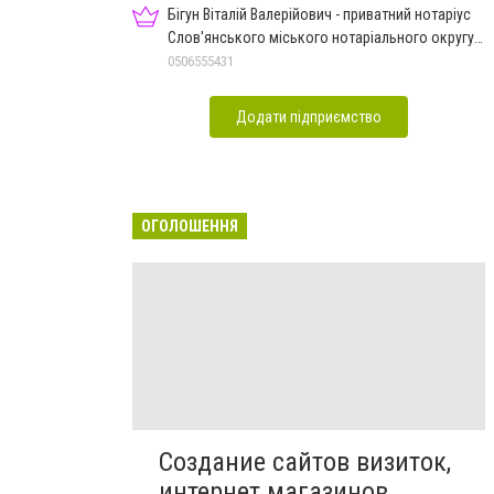
Бігун Віталій Валерійович - приватний нотаріус
Слов'янського міського нотаріального округу
Дон.обл.
0506555431
Додати підприємство
ОГОЛОШЕННЯ
Создание сайтов визиток,
интернет магазинов,