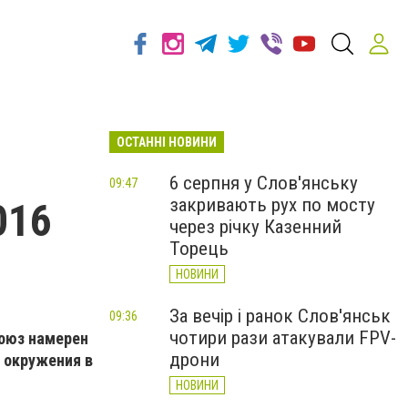
ОСТАННІ НОВИНИ
6 серпня у Слов'янську
09:47
закривають рух по мосту
016
через річку Казенний
Торець
НОВИНИ
За вечір і ранок Слов'янськ
09:36
чотири рази атакували FPV-
союз намерен
дрони
 окружения в
НОВИНИ