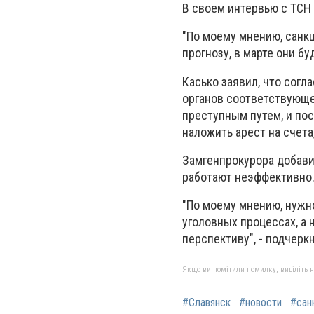
В своем интервью с ТСН 
"По моему мнению, санкц
прогнозу, в марте они б
Касько заявил, что согл
органов соответствующег
преступным путем, и по
наложить арест на счета
Замгенпрокурора добави
работают неэффективно
"По моему мнению, нужн
уголовных процессах, а 
перспективу", - подчерк
Якщо ви помітили помилку, виділіть нео
#Славянск
#новости
#сан