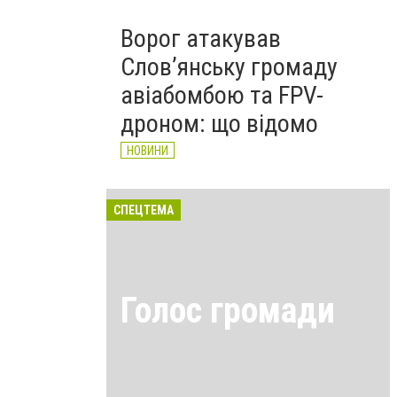
Ворог атакував
Слов’янську громаду
авіабомбою та FPV-
дроном: що відомо
НОВИНИ
СПЕЦТЕМА
Голос громади