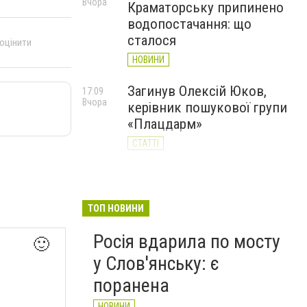
Вчора
Краматорську припинено
водопостачання: що
сталося
 оцінити
НОВИНИ
Загинув Олексій Юков,
17:09
Вчора
керівник пошукової групи
«Плацдарм»
СТАТТІ
Оформити паспорт у
15:43
Вчора
Донецькій області можна
лише через електронну
ТОП НОВИНИ
чергу: що потрібно знати
Росія вдарила по мосту
слов’янцям
🙂
у Слов'янську: є
НОВИНИ
поранена
НОВИНИ