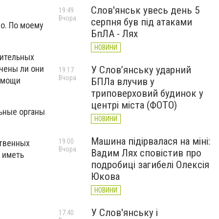
Слов'янськ увесь день 5
19:49
Вчора
серпня був під атаками
о. По моему
БпЛА - Лях
НОВИНИ
нительных
учены ли они
У Слов’янську ударний
19:17
Вчора
помощи
БПЛа влучив у
триповерховий будинок у
центрі міста (ФОТО)
льные органы
НОВИНИ
Машина підірвалася на міні:
19:00
ственных
Вчора
Вадим Лях сповістив про
т иметь
подробиці загибелі Олексія
Юкова
НОВИНИ
У Слов'янську і
17:40