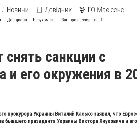
Новини
Довідник
ГО Має сенс
я
Довідкова
Нерухомість
Звіт про прозорість JTI
 снять санкции с
а и его окружения в 2
го прокурора Украины Виталий Касько заявил, что Евро
ив бывшего президента Украины Виктора Януковича и его