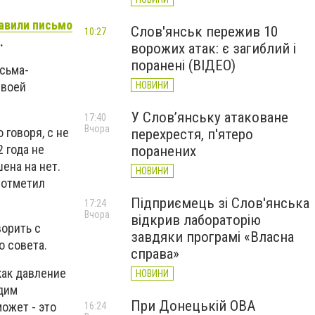
авили письмо
Слов'янськ пережив 10
10:27
.
ворожих атак: є загиблий і
поранені (ВІДЕО)
сьма-
НОВИНИ
своей
У Слов’янську атаковане
17:40
Вчора
 говоря, с не
перехрестя, п'ятеро
 года не
поранених
ена на нет.
НОВИНИ
- отметил
Підприємець зі Слов'янська
17:24
Вчора
відкрив лабораторію
орить с
завдяки програмі «Власна
о совета.
справа»
как давление
НОВИНИ
адим
При Донецькій ОВА
ожет - это
16:24