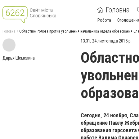
Головна
Робота
Оголошенн
Головна
Областной голова против увольнения начальника отдела образования Сл
13:31, 24 листопада 2015 р.
Областно
Дарья Шемелина
увольнен
образова
Сегодня, 24 ноября, Сл
обращение Павлу Жебри
образования горсовета 
работе Вадима Овчаренк