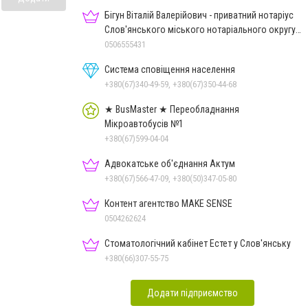
Бігун Віталій Валерійович - приватний нотаріус
Слов'янського міського нотаріального округу
Дон.обл.
0506555431
Система сповіщення населення
+380(67)340-49-59, +380(67)350-44-68
★ BusMaster ★ Переобладнання
Мікроавтобусів №1
+380(67)599-04-04
Адвокатське об'єднання Актум
+380(67)566-47-09, +380(50)347-05-80
Контент агентство MAKE SENSE
0504262624
Стоматологічний кабінет Естет у Слов'янську
+380(66)307-55-75
Додати підприємство