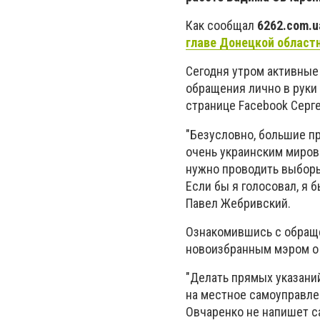
Как сообщал
6262.com.u
главе Донецкой област
Сегодня утром активные
обращения лично в руки
странице Facebook Серг
"Безусловно, большие пр
очень украинским мирово
нужно проводить выборы
Если бы я голосовал, я 
Павел Жебривский.
Ознакомившись с обраще
новоизбранным мэром о 
"Делать прямых указаний
на местное самоуправлен
Овчаренко не напишет са