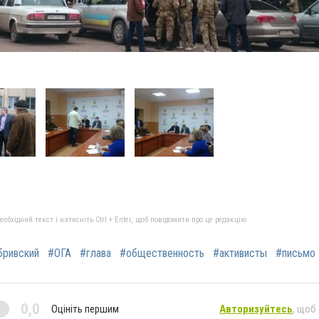
бхідний текст і натисніть Ctrl + Enter, щоб повідомити про це редакцію
ривский
#ОГА
#глава
#общественность
#активисты
#письмо
0,0
Оцініть першим
Авторизуйтесь
, щоб