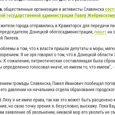
a
, общественные организации и активисты Славянска
сост
ной государственной администрации Павлу Жебривскому
 жители города отправились в Краматорск для передачи пи
 председателю Донецкой облгосадминистрации,
пишет
на 
ей Лилеев.
облемы в том, что к власти пришли депутаты и мэры, мягко
зрением. Я не зря говорил о том, что в Донецкой области 2
. К сожалению, патриотическая составляющая была сброш
бы определенно голосовал иначе, но имеем то, что имеем", 
нием громады Славянска, Павел Иванович пообещал погов
его давлении на начальника отдела образования городског
 Ляху я не имею права, так как это может быть расценено 
ие, но свою точку зрения я, безусловно, выскажу. Пока В
м заявление об увольнении, никакой мэр его уволить не см