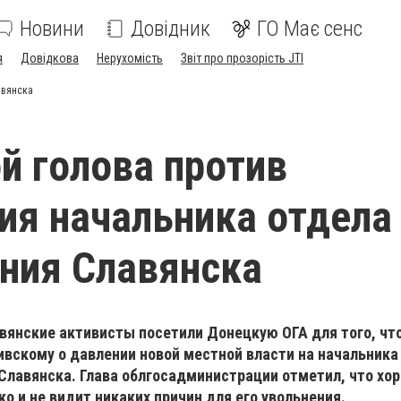
Новини
Довідник
ГО Має сенс
я
Довідкова
Нерухомість
Звіт про прозорість JTI
авянска
й голова против
ия начальника отдела
ния Славянска
авянские активисты посетили Донецкую ОГА для того, ч
вскому о давлении новой местной власти на начальника
Славянска. Глава облгосадминистрации отметил, что хор
о и не видит никаких причин для его увольнения.