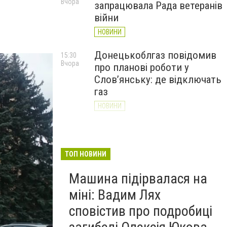
Вчора
запрацювала Рада ветеранів
війни
НОВИНИ
Донецькоблгаз повідомив
15:30
Вчора
про планові роботи у
Слов’янську: де відключать
газ
НОВИНИ
«Армія відновлення» на
14:55
Вчора
Донеччині: тисячі людей
долучилися до відбудови
ТОП НОВИНИ
громад
Машина підірвалася на
НОВИНИ
міні: Вадим Лях
сповістив про подробиці