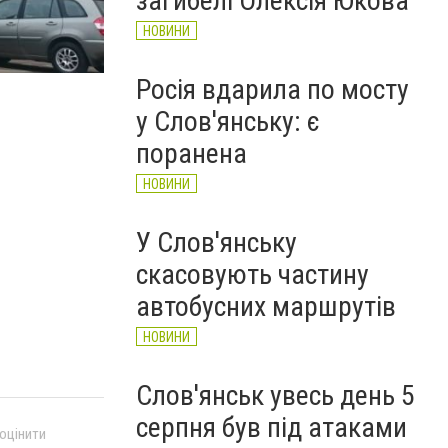
загибелі Олексія Юкова
НОВИНИ
Росія вдарила по мосту
обращение4
у Слов'янську: є
поранена
НОВИНИ
У Слов'янську
скасовують частину
автобусних маршрутів
НОВИНИ
Слов'янськ увесь день 5
серпня був під атаками
 оцінити