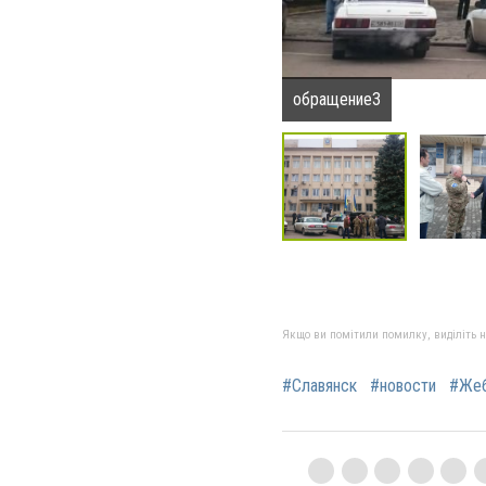
обращение3
Якщо ви помітили помилку, виділіть нео
#Славянск
#новости
#Жеб