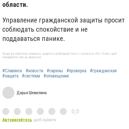
области.
Управление гражданской защиты просит
соблюдать спокойствие и не
поддаваться панике.
Якщо ви помітили помилку, виділіть необхідний текст і натисніть Ctrl + Enter, щоб
повідомити про це редакцію
#Славянск
#новости
#сирены
#проверка
#гражданская
#защита
#система
#оповещение
Дарья Шемелина
0,0
Авторизуйтесь
, щоб оцінити