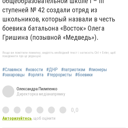
общеобразовательной школе I – III
ступеней № 42 создали отряд из
школьников, который назвали в честь
боевика батальона «Восток» Олега
Гришина (позывной «Медведь»).
Якщо ви помітили помилку, виділіть необхідний текст і натисніть Ctrl + Enter, щоб
повідомити про це редакцію
#Славянск
#новости
#ДНР
#патриотизм
#пионеры
#захаровцы
#орлята
#террористы
#боевики
Олександра Пилипенко
Директорка медіанапрямку
0,0
Авторизуйтесь
, щоб оцінити