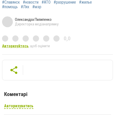
#Славянск
#новости
#АТО
#разрушение
#жилье
#помощь
#Лях
#мэр
Олександра Пилипенко
Директорка медіанапрямку
0,0
Авторизуйтесь
, щоб оцінити
Коментарі
Авторизуватись