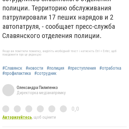
полиции. Территорию обслуживания
патрулировали 17 пеших нарядов и 2
автопатруля, - сообщает пресс-служба
Славянского отделения полиции.
Якщо ви помітили помилку, виділіть необхідний текст і натисніть Ctrl + Enter, щоб
повідомити про це редакцію
#Славянск
#новости
#полиция
#преступления
#отработка
#профилактика
#сотрудник
Олександра Пилипенко
Директорка медіанапрямку
0,0
Авторизуйтесь
, щоб оцінити