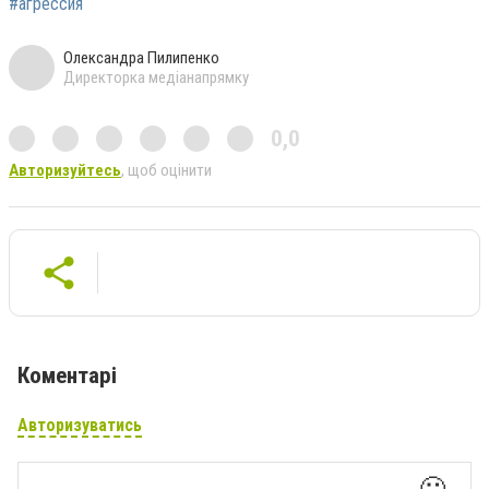
#агрессия
Олександра Пилипенко
Директорка медіанапрямку
0,0
Авторизуйтесь
, щоб оцінити
Коментарі
Авторизуватись
🙂