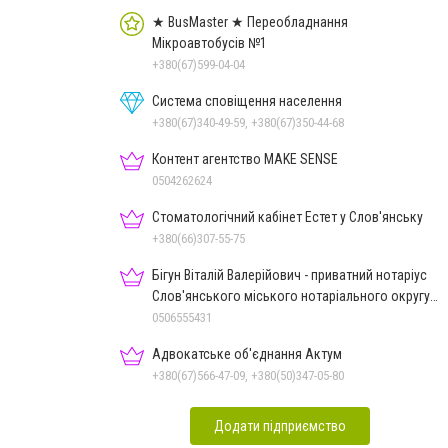
★ BusMaster ★ Переобладнання
Мікроавтобусів №1
+380(67)599-04-04
Система сповіщення населення
+380(67)340-49-59, +380(67)350-44-68
Контент агентство MAKE SENSE
0504262624
Стоматологічний кабінет Естет у Слов'янську
+380(66)307-55-75
Бігун Віталій Валерійович - приватний нотаріус
Слов'янського міського нотаріального округу
Дон.обл.
0506555431
Адвокатське об'єднання Актум
+380(67)566-47-09, +380(50)347-05-80
Додати підприємство