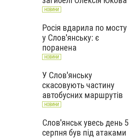
загибелі Олексія Юкова
НОВИНИ
Росія вдарила по мосту
у Слов'янську: є
поранена
НОВИНИ
У Слов'янську
скасовують частину
автобусних маршрутів
НОВИНИ
Слов'янськ увесь день 5
серпня був під атаками