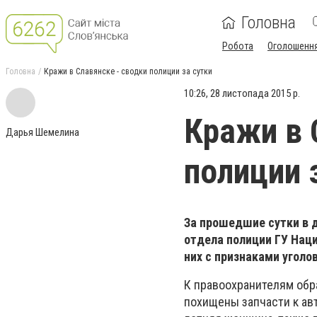
Головна
Робота
Оголошенн
Головна
Кражи в Славянске - сводки полиции за сутки
10:26, 28 листопада 2015 р.
Кражи в 
Дарья Шемелина
полиции 
За прошедшие сутки в 
отдела полиции ГУ Наци
них с признаками уголо
К правоохранителям обр
похищены запчасти к ав