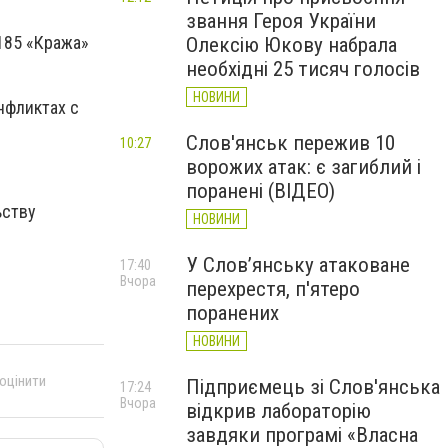
звання Героя України
185 «Кража»
Олексію Юкову набрала
необхідні 25 тисяч голосів
НОВИНИ
нфликтах с
Слов'янськ пережив 10
10:27
ворожих атак: є загиблий і
поранені (ВІДЕО)
ьству
НОВИНИ
У Слов’янську атаковане
17:40
Вчора
перехрестя, п'ятеро
поранених
НОВИНИ
 оцінити
Підприємець зі Слов'янська
17:24
Вчора
відкрив лабораторію
завдяки програмі «Власна