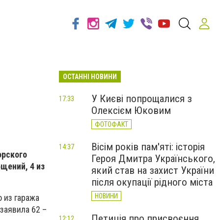
ОСТАННІ НОВИНИ
У Києві попрощалися з
17:33
Олексієм Юковим
ФОТОФАКТ
Вісім років пам'яті: історія
14:37
орского
Героя Дмитра Українського,
щений, 4 из
який став на захист України
після окупації рідного міста
НОВИНИ
 из гаража
заявила 62 –
Петиція про присвоєння
12:12