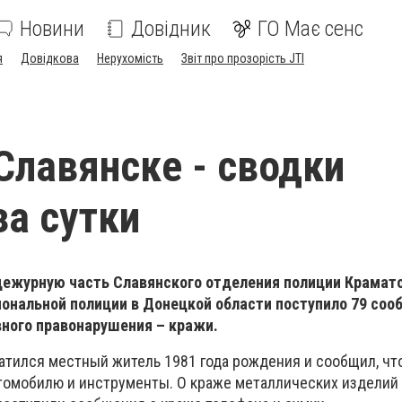
Новини
Довідник
ГО Має сенс
я
Довідкова
Нерухомість
Звіт про прозорість JTI
Славянске - сводки
за сутки
дежурную часть Славянского отделения полиции Крамат
ональной полиции в Донецкой области поступило 79 сооб
вного правонарушения – кражи.
атился местный житель 1981 года рождения и сообщил, что
томобилю и инструменты. О краже металлических изделий 