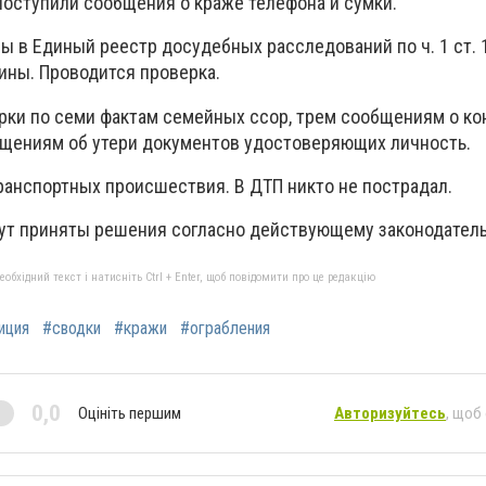
поступили сообщения о краже телефона и сумки.
ы в Единый реестр досудебных расследований по ч. 1 ст. 
ины. Проводится проверка.
рки по семи фактам семейных ссор, трем сообщениям о ко
щениям об утери документов удостоверяющих личность.
анспортных происшествия. В ДТП никто не пострадал.
ут приняты решения согласно действующему законодател
бхідний текст і натисніть Ctrl + Enter, щоб повідомити про це редакцію
иция
#сводки
#кражи
#ограбления
0,0
Оцініть першим
Авторизуйтесь
, щоб