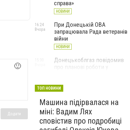
справа»
НОВИНИ
При Донецькій ОВА
16:24
Вчора
запрацювала Рада ветеранів
війни
НОВИНИ
Донецькоблгаз повідомив
15:30
🙂
Вчора
про планові роботи у
Слов’янську: де відключать
газ
ТОП НОВИНИ
НОВИНИ
Машина підірвалася на
міні: Вадим Лях
Додати
сповістив про подробиці