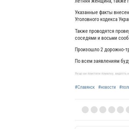
летняя женщина, также 
Указанные факты внесен
Уголовного кодекса Укра
Также проводятся прове
соседями и восьми сооб
Произошло 2 дорожно-тр
По всем заявлениям буд
Якщо ви помітили помилку, виділіть нео
#Славянск
#новости
#пол