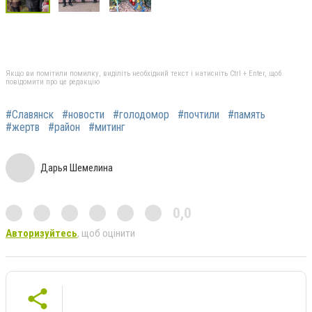
Якщо ви помітили помилку, виділіть необхідний текст і натисніть Ctrl + Enter, щоб
повідомити про це редакцію
#Славянск
#новости
#голодомор
#почтили
#память
#жертв
#район
#митинг
Дарья Шемелина
0,0
Авторизуйтесь
, щоб оцінити