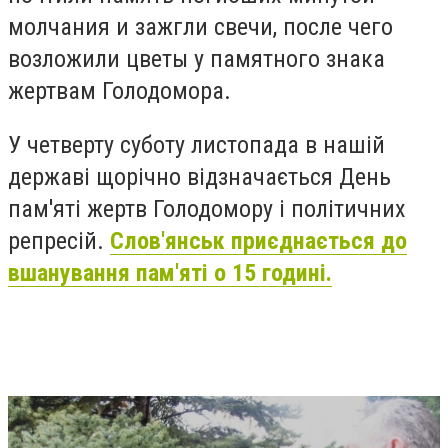
молчания и зажгли свечи, после чего
возложили цветы у памятного знака
жертвам Голодомора.
У четверту суботу листопада в нашій
державі щорічно відзначається День
пам'яті жертв Голодомору і політичних
репресій.
Слов'янськ приєднається до
вшанування пам'яті о 15 годині.