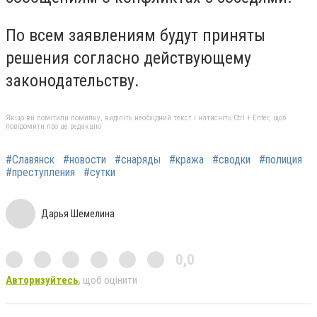
По всем заявлениям будут приняты
решения согласно действующему
законодательству.
Якщо ви помітили помилку, виділіть необхідний текст і натисніть Ctrl + Enter, щоб
повідомити про це редакцію
#Славянск
#новости
#снаряды
#кража
#сводки
#полиция
#преступления
#сутки
Дарья Шемелина
0,0
Авторизуйтесь
, щоб оцінити