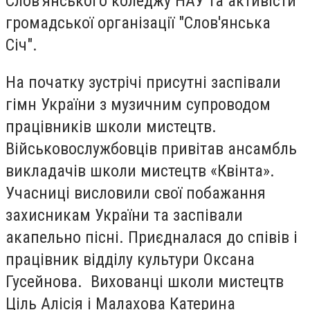
Слов'янського коледжу НАУ та активісти
громадської організації "Слов'янська
Січ".
На початку зустрічі присутні заспівали
гімн України з музичним супроводом
працівників школи мистецтв.
Військовослужбовців привітав ансамбль
викладачів школи мистецтв «Квінта».
Учасниці висловили свої побажання
захисникам України та заспівали
акапельно пісні. Приєдналася до співів і
працівник відділу культури Оксана
Гусейнова. Вихованці школи мистецтв
Ціль Алісія і Малахова Катерина