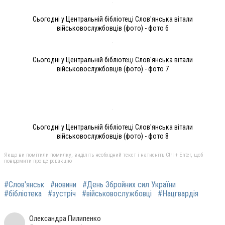
Сьогодні у Центральній бібліотеці Слов'янська вітали
військовослужбовців (фото) - фото 6
Сьогодні у Центральній бібліотеці Слов'янська вітали
військовослужбовців (фото) - фото 7
Сьогодні у Центральній бібліотеці Слов'янська вітали
військовослужбовців (фото) - фото 8
Якщо ви помітили помилку, виділіть необхідний текст і натисніть Ctrl + Enter, щоб
повідомити про це редакцію
#Слов'янськ
#новини
#День Збройних сил України
#бібліотека
#зустріч
#військовослужбовці
#Нацгвардія
Олександра Пилипенко