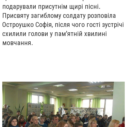
подарували присутнім щирі пісні.
Присвяту загиблому солдату розповіла
Остроушко Софія, після чого гості зустрічі
схилили голови у пам'ятній хвилині
мовчання.