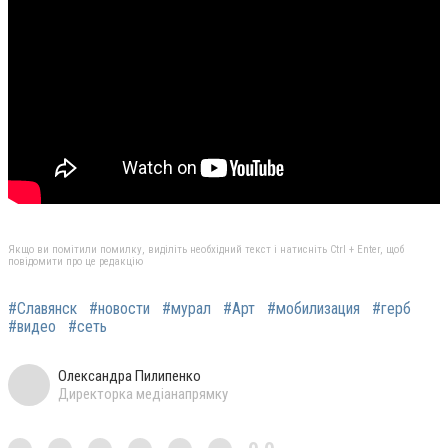
Якщо ви помітили помилку, виділіть необхідний текст і натисніть Ctrl + Enter, щоб
повідомити про це редакцію
#Славянск
#новости
#мурал
#Арт
#мобилизация
#герб
#видео
#сеть
Олександра Пилипенко
Директорка медіанапрямку