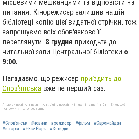
місцевими мешканцями та відповісти на
питання. Кінорежисер залишив нашій
бібліотеці копію цієї видатної стрічки, тож
запрошуємо всіх обов'язково її
переглянути!
8 грудня
приходьте до
читальної зали Центральної біліотеки
о
9:00.
Нагадаємо, що режисер
приїздить до
Слов'янська
вже не перший раз.
Якщо ви помітили помилку, виділіть необхідний текст і натисніть Ctrl + Enter, щоб
повідомити про це редакцію
#Слов'янськ
#новини
#режисер
#фільм
#Євромайдан
#історія
#Нью-Йорк
#Колодій