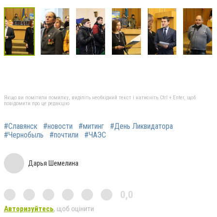
Якщо ви помітили помилку, виділіть необхідний текст і натисніть Ctrl + Enter, щоб
повідомити про це редакцію
#Славянск
#новости
#митинг
#День Ликвидатора
#Чернобыль
#почтили
#ЧАЭС
Дарья Шемелина
0,0
Авторизуйтесь
, щоб оцінити