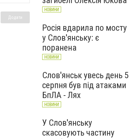
загибелі Олексія Юкова
НОВИНИ
Додати
Росія вдарила по мосту
у Слов'янську: є
поранена
НОВИНИ
Слов'янськ увесь день 5
серпня був під атаками
БпЛА - Лях
НОВИНИ
У Слов'янську
скасовують частину