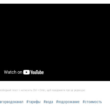
бхідний текст і натисніть Ctrl + Enter, щоб повідомити про це редакцію
вгорводоканал
#тарифы
#вода
#подорожание
#стоимость