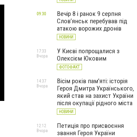
Вечір 8 і ранок 9 серпня
09:30
Слов’янськ перебував під
атакою ворожих дронів
НОВИНИ
У Києві попрощалися з
17:33
Вчора
Олексієм Юковим
ФОТОФАКТ
Вісім років пам'яті: історія
14:37
Вчора
Героя Дмитра Українського,
який став на захист України
після окупації рідного міста
НОВИНИ
Петиція про присвоєння
12:12
Вчора
звання Героя України