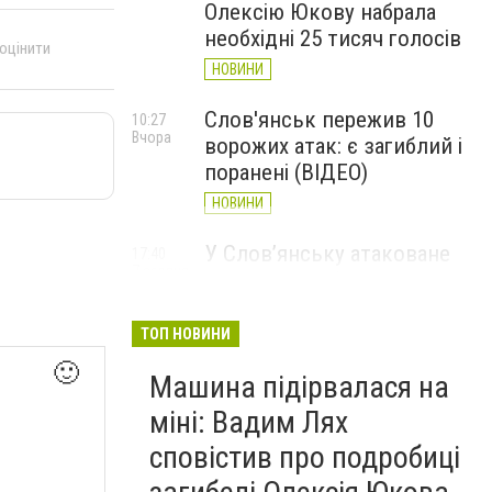
Олексію Юкову набрала
необхідні 25 тисяч голосів
 оцінити
НОВИНИ
Слов'янськ пережив 10
10:27
Вчора
ворожих атак: є загиблий і
поранені (ВІДЕО)
НОВИНИ
У Слов’янську атаковане
17:40
7 серпня
перехрестя, п'ятеро
поранених
ТОП НОВИНИ
НОВИНИ
🙂
Машина підірвалася на
міні: Вадим Лях
сповістив про подробиці