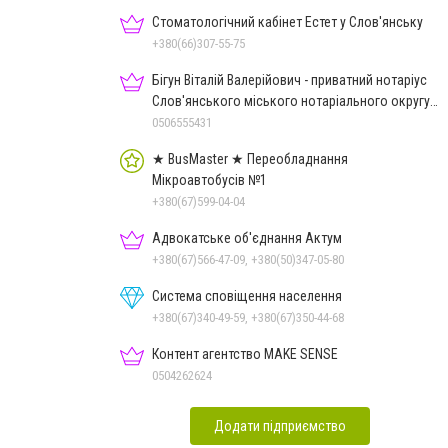
Стоматологічний кабінет Естет у Слов'янську
+380(66)307-55-75
Бігун Віталій Валерійович - приватний нотаріус
Слов'янського міського нотаріального округу
Дон.обл.
0506555431
★ BusMaster ★ Переобладнання
Мікроавтобусів №1
+380(67)599-04-04
Адвокатське об'єднання Актум
+380(67)566-47-09, +380(50)347-05-80
Система сповіщення населення
+380(67)340-49-59, +380(67)350-44-68
Контент агентство MAKE SENSE
0504262624
Додати підприємство