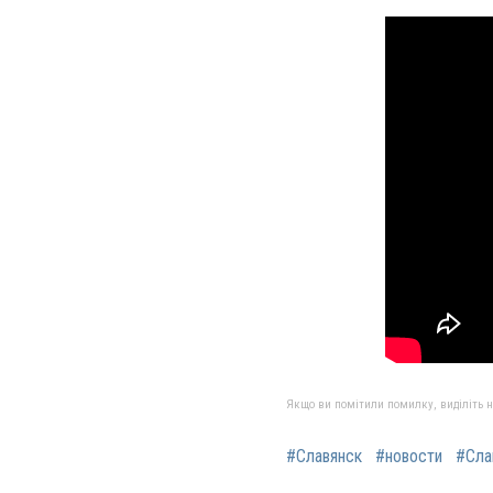
Якщо ви помітили помилку, виділіть нео
#Славянск
#новости
#Сла