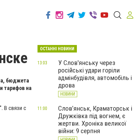
ОСТАННІ НОВИНИ
нске
У Слов'янську через
13:03
російські удари горіли
адмінбудівля, автомобіль і
са, бюджета
дрова
и тарифов на
НОВИНИ
Слов’янськ, Краматорськ і
. В связи с
11:00
Дружківка під вогнем, є
жертви. Хроніка великої
війни: 9 серпня
НОВИНИ