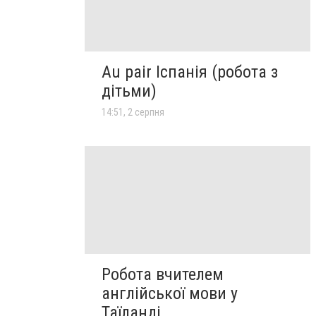
Au pair Іспанія (робота з
дітьми)
14:51, 2 серпня
Робота вчителем
англійської мови у
Таїланді