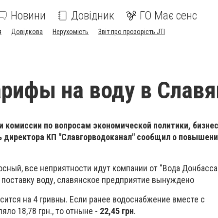
Новини
Довідник
ГО Має сенс
я
Довідкова
Нерухомість
Звіт про прозорість JTI
рифы на воду в Славя
ии комиссии по вопросам экономической политики, бизне
ь директора КП "Славгорводоканал" сообщил о повышени
сный, все неприятности идут компании от "Вода Донбасса"
 поставку воду, славянское предприятие вынуждено
ится на 4 гривны. Если ранее водоснабжение вместе с
ло 18,78 грн., то отныне -
22,45 грн
.