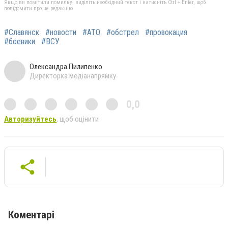
Якщо ви помітили помилку, виділіть необхідний текст і натисніть Ctrl + Enter, щоб
повідомити про це редакцію
#Славянск
#новости
#АТО
#обстрел
#провокация
#боевики
#ВСУ
Олександра Пилипенко
Директорка медіанапрямку
0,0
Авторизуйтесь
, щоб оцінити
Коментарі