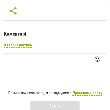
Коментарі
Авторизуватись
🙂
Розміщуючи коментар, я погоджуюся з
Правилами сайту
Додати