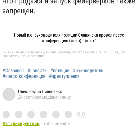
что продажа и запуск фейерверков также
запрещен.
Новый и.о. руководителя полиции Славянска провел пресс-
конференцию (фото) - фото 1
Якщо ви помітили помилку, виділіть необхідний текст і натисніть Ctrl + Enter, щоб
повідомити про це редакцію
#Славянск
#новости
#полиция
#руководитель
#пресс-конференция
#преступления
Олександра Пилипенко
Директорка медіанапрямку
0,0
Авторизируйтесь
, чтобы оценить