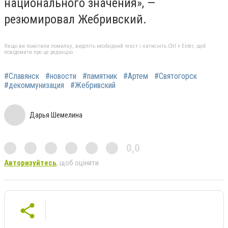
национального значения», —
резюмировал Жебривский.
Якщо ви помітили помилку, виділіть необхідний текст і натисніть Ctrl + Enter, щоб
повідомити про це редакцію
#Славянск
#новости
#памятник
#Артем
#Святогорск
#декоммунизация
#Жебривский
Дарья Шемелина
0,0
Авторизуйтесь
, щоб оцінити