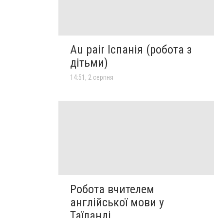
Au pair Іспанія (робота з
дітьми)
14:51, 2 серпня
Робота вчителем
англійської мови у
Таїланді