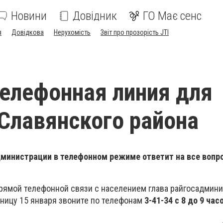
Новини
Довідник
ГО Має сенс
я
Довідкова
Нерухомість
Звіт про прозорість JTI
елефонная линия для
Славянского района
министрации в телефонном режиме ответит на все вопр
 прямой телефонной связи с населением глава райгосадмин
тницу 15 января звоните по телефонам
3-41-34 с 8 до 9 час