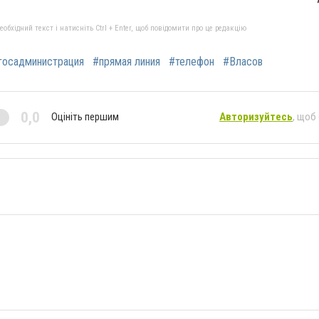
бхідний текст і натисніть Ctrl + Enter, щоб повідомити про це редакцію
госадминистрация
#прямая линия
#телефон
#Власов
0,0
Оцініть першим
Авторизуйтесь
, щоб