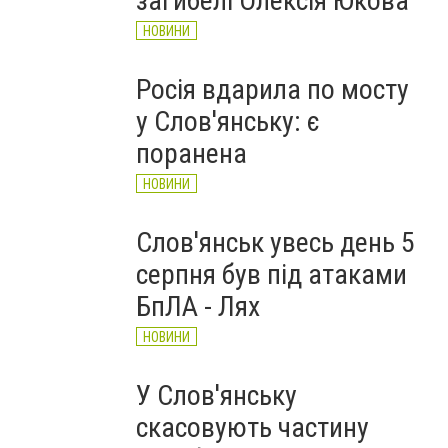
загибелі Олексія Юкова
НОВИНИ
Росія вдарила по мосту
у Слов'янську: є
поранена
НОВИНИ
Слов'янськ увесь день 5
серпня був під атаками
БпЛА - Лях
НОВИНИ
У Слов'янську
скасовують частину