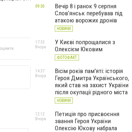
Вечір 8 і ранок 9 серпня
09:30
Слов’янськ перебував під
атакою ворожих дронів
НОВИНИ
У Києві попрощалися з
17:33
Вчора
Олексієм Юковим
 оцінити
ФОТОФАКТ
Вісім років пам'яті: історія
14:37
Вчора
Героя Дмитра Українського,
який став на захист України
після окупації рідного міста
НОВИНИ
Петиція про присвоєння
12:12
Вчора
звання Героя України
Олексію Юкову набрала