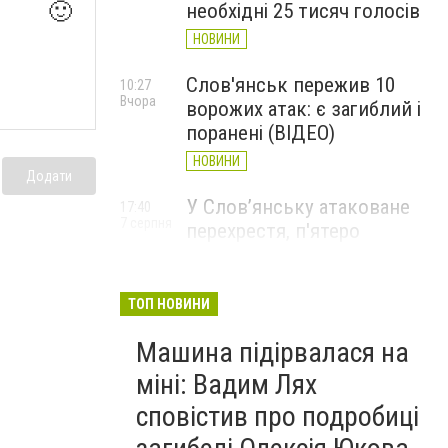
🙂
необхідні 25 тисяч голосів
НОВИНИ
Слов'янськ пережив 10
10:27
Вчора
ворожих атак: є загиблий і
поранені (ВІДЕО)
НОВИНИ
Додати
У Слов’янську атаковане
17:40
7 серпня
перехрестя, п'ятеро
поранених
НОВИНИ
ТОП НОВИНИ
Машина підірвалася на
міні: Вадим Лях
сповістив про подробиці