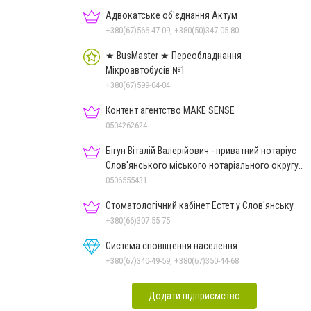
Адвокатське об'єднання Актум
+380(67)566-47-09, +380(50)347-05-80
★ BusMaster ★ Переобладнання
Мікроавтобусів №1
+380(67)599-04-04
Контент агентство MAKE SENSE
0504262624
Бігун Віталій Валерійович - приватний нотаріус
Слов'янського міського нотаріального округу
Дон.обл.
0506555431
Стоматологічний кабінет Естет у Слов'янську
+380(66)307-55-75
Система сповіщення населення
+380(67)340-49-59, +380(67)350-44-68
Додати підприємство