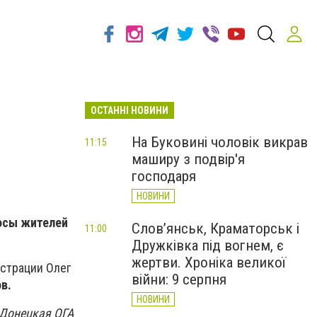
ОСТАННІ НОВИНИ
На Буковині чоловік викрав
11:15
маширу з подвір'я
господаря
НОВИНИ
осы жителей
Слов’янськ, Краматорськ і
11:00
Дружківка під вогнем, є
жертви. Хроніка великої
истрации Олег
війни: 9 серпня
ов.
НОВИНИ
Донецкая ОГА