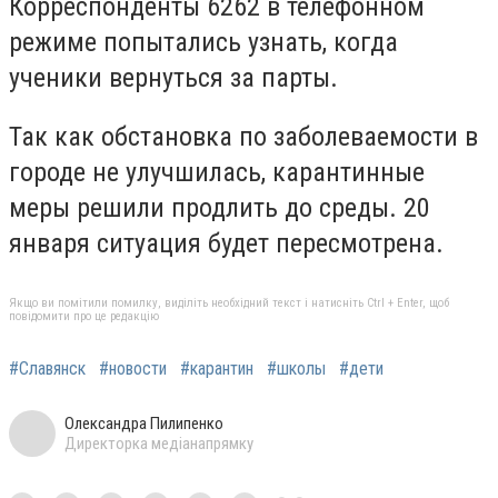
Корреспонденты 6262 в телефонном
режиме попытались узнать, когда
ученики вернуться за парты.
Так как обстановка по заболеваемости в
городе не улучшилась, карантинные
меры решили продлить до среды. 20
января ситуация будет пересмотрена.
Якщо ви помітили помилку, виділіть необхідний текст і натисніть Ctrl + Enter, щоб
повідомити про це редакцію
#Славянск
#новости
#карантин
#школы
#дети
Олександра Пилипенко
Директорка медіанапрямку