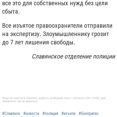
все это для собственных нужд без цели
сбыта.
Все изъятое правоохранители отправили
на экспертизу. Злоумышленнику грозит
до 7 лет лишения свободы.
Славянское отделение полиции
Якщо ви помітили помилку, виділіть необхідний текст і натисніть Ctrl + Enter, щоб
повідомити про це редакцію
#Славянск
#новости
#полиция
#изъяли
#боеприпас