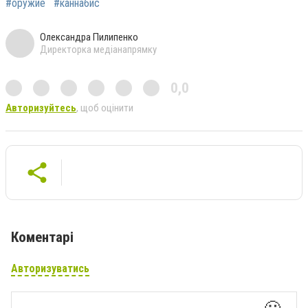
#оружие
#каннабис
Олександра Пилипенко
Директорка медіанапрямку
0,0
Авторизуйтесь
, щоб оцінити
Коментарі
Авторизуватись