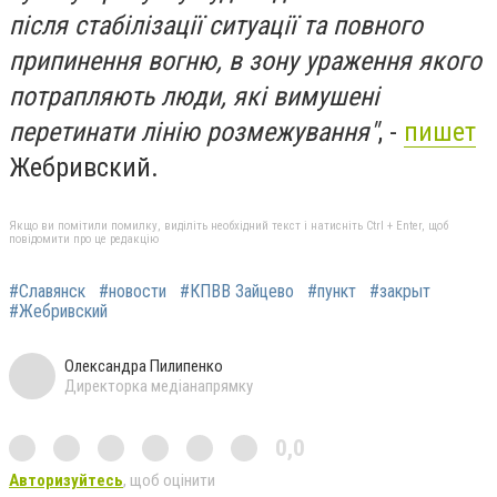
після стабілізації ситуації та повного
припинення вогню, в зону ураження якого
потрапляють люди, які вимушені
перетинати лінію розмежування"
, -
пишет
Жебривский.
Якщо ви помітили помилку, виділіть необхідний текст і натисніть Ctrl + Enter, щоб
повідомити про це редакцію
#Славянск
#новости
#КПВВ Зайцево
#пункт
#закрыт
#Жебривский
Олександра Пилипенко
Директорка медіанапрямку
0,0
Авторизуйтесь
, щоб оцінити