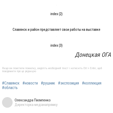
index (2)
Славянск и район представляет свои работы на выставке
index (3)
Донецкая ОГА
Якщо ви помітили помилку, виділіть необхідний текст і натисніть Ctrl + Enter, щоб
повідомити про це редакцію
#Славянск
#новости
#рушник
#экспозиция
#коллекция
#область
Олександра Пилипенко
Директорка медіанапрямку