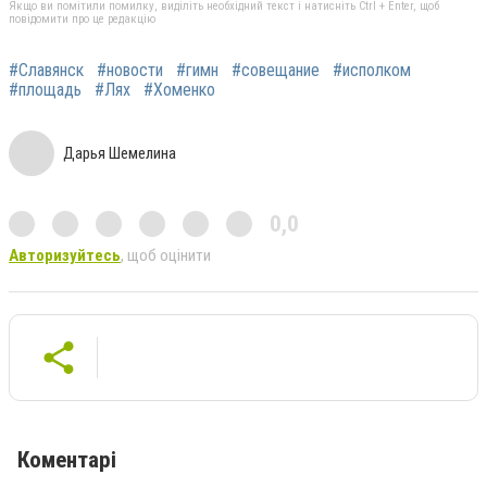
Якщо ви помітили помилку, виділіть необхідний текст і натисніть Ctrl + Enter, щоб
повідомити про це редакцію
#Славянск
#новости
#гимн
#совещание
#исполком
#площадь
#Лях
#Хоменко
Дарья Шемелина
0,0
Авторизуйтесь
, щоб оцінити
Коментарі