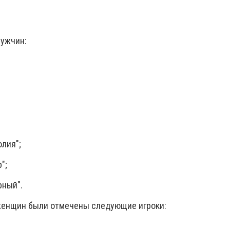
мужчин:
олия";
";
рный".
женщин были отмечены следующие игроки: