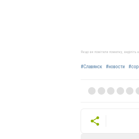
Якщо ви помітили помилку, виділіть нео
#Славянск
#новости
#сор