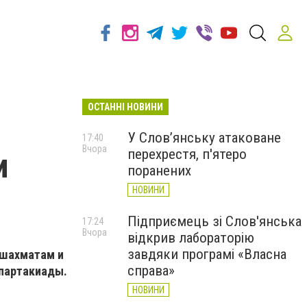
ОСТАННІ НОВИНИ
У Слов’янську атаковане
17:40
Вчора
перехрестя, п'ятеро
и
поранених
НОВИНИ
Підприємець зі Слов'янська
17:24
Вчора
відкрив лабораторію
завдяки програмі «Власна
 шахматам и
справа»
спартакиады.
НОВИНИ