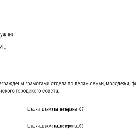
;
мужчин:
 .;
аграждены грамотами отдела по делам семьи, молодежи, ф
нского городского совета.
Шашки_шахматы_ветераны_07
Шашки_шахматы_ветераны_03