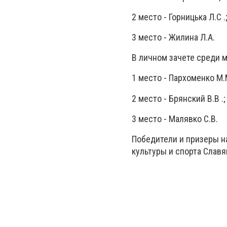
2 место - Горницька Л.С .
3 место - Жилина Л.А.
В личном зачете среди 
1 место - Пархоменко М.М
2 место - Брянский В.В .;
3 место - Малявко С.В.
Победители и призеры н
культуры и спорта Славя