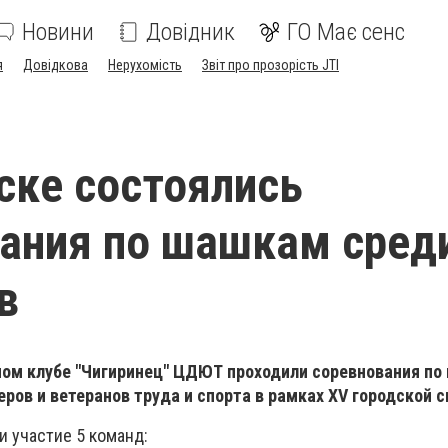
Новини
Довідник
ГО Має сенс
я
Довідкова
Нерухомість
Звіт про прозорість JTI
ске состоялись
ания по шашкам сред
в
ном клубе "Чигиринец" ЦДЮТ проходили соревнования по
ов и ветеранов труда и спорта в рамках ХV городской 
и участие 5 команд: