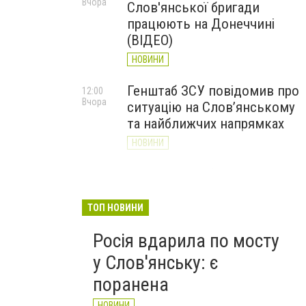
Вчора
Слов'янської бригади
працюють на Донеччині
(ВІДЕО)
НОВИНИ
Генштаб ЗСУ повідомив про
12:00
Вчора
ситуацію на Слов’янському
та найближчих напрямках
НОВИНИ
Слов’янськ обстріляли 13
11:18
Вчора
разів за добу. Хроніка
великої війни: 7 серпня
ТОП НОВИНИ
НОВИНИ
Росія вдарила по мосту
у Слов'янську: є
поранена
НОВИНИ