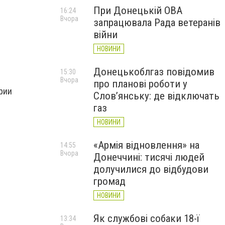
При Донецькій ОВА
16:24
Вчора
запрацювала Рада ветеранів
війни
НОВИНИ
Донецькоблгаз повідомив
15:30
Вчора
про планові роботи у
рии
Слов’янську: де відключать
газ
НОВИНИ
«Армія відновлення» на
14:55
Вчора
Донеччині: тисячі людей
долучилися до відбудови
громад
НОВИНИ
Як службові собаки 18-ї
13:34