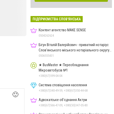
ПІДПРИЄМСТВА СЛОВ'ЯНСЬКА
Контент агентство MAKE SENSE
0504262624
Бігун Віталій Валерійович - приватний нотаріус
Слов'янського міського нотаріального округу
Дон.обл.
0506555431
★ BusMaster ★ Переобладнання
Мікроавтобусів №1
+380(67)599-04-04
Система сповіщення населення
+380(67)340-49-59, +380(67)350-44-68
🙂
Адвокатське об'єднання Актум
+380(67)566-47-09, +380(50)347-05-80