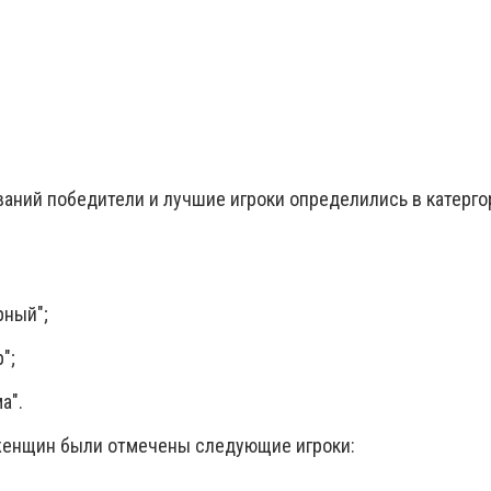
ваний победители и лучшие игроки определились в катерго
рный";
";
а".
женщин были отмечены следующие игроки:
;