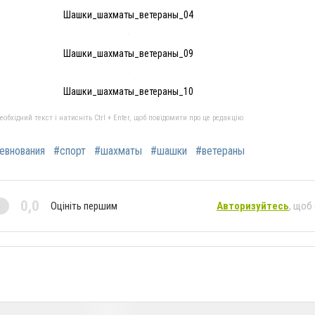
Шашки_шахматы_ветераны_04
Шашки_шахматы_ветераны_09
Шашки_шахматы_ветераны_10
бхідний текст і натисніть Ctrl + Enter, щоб повідомити про це редакцію
евнования
#спорт
#шахматы
#шашки
#ветераны
0,0
Оцініть першим
Авторизуйтесь
, щоб