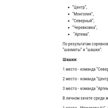
"Центр",
"Монголия",
"Северный",
"Черевковка",
"Артема".
По результатам соревно
"шахматы" и "шашки":
Шашки:
1 место - команда "Севе
2 место - команда "Центр
3 место - команда "Артем
В личном зачете среди 
1 место - Можарова Н.Г .