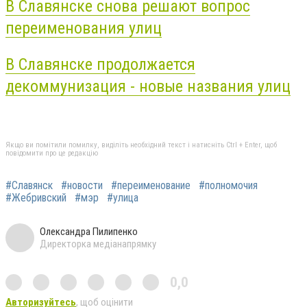
В Славянске снова решают вопрос
переименования улиц
В Славянске продолжается
декоммунизация - новые названия улиц
Якщо ви помітили помилку, виділіть необхідний текст і натисніть Ctrl + Enter, щоб
повідомити про це редакцію
#Славянск
#новости
#переименование
#полномочия
#Жебривский
#мэр
#улица
Олександра Пилипенко
Директорка медіанапрямку
0,0
Авторизуйтесь
, щоб оцінити