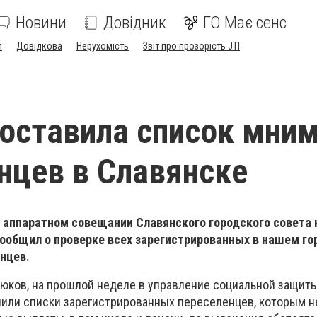
Новини
Довідник
ГО Має сенс
я
Довідкова
Нерухомість
Звіт про прозорість JTI
оставила список мни
нцев в Славянске
а аппаратном совещании Славянского городского совета
ообщил о проверке всех зарегистрированных в нашем го
нцев.
юков, на прошлой неделе в управление социальной защит
пили списки зарегистрированных переселенцев, которым 