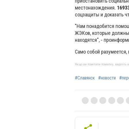
приостановить социальн
местонахождения.
1693
соцзащиты и доказать ч
"Нам понадобится помощ
ЖЭКов, которые должны 
находятся", - проинфор
Само собой разумеется,
Якщо ви помітили помилку, виділіть нео
#Славянск
#новости
#пер