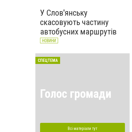
У Слов'янську
скасовують частину
автобусних маршрутів
НОВИНИ
СПЕЦТЕМА
Голос громади
Всі матеріали тут