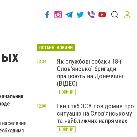
ОСТАННІ НОВИНИ
мых
Як службові собаки 18-ї
13:34
Слов'янської бригади
працюють на Донеччині
(ВІДЕО)
НОВИНИ
 начальник
роде
Генштаб ЗСУ повідомив про
12:00
ситуацію на Слов’янському
та найближчих напрямках
ы населения
НОВИНИ
необходимо