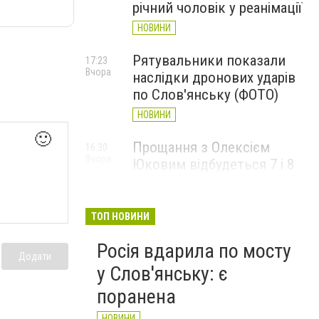
річний чоловік у реанімації
НОВИНИ
Рятувальники показали
17:23
Вчора
наслідки дронових ударів
по Слов'янську (ФОТО)
НОВИНИ
🙂
Прощання з Олексієм
16:30
Вчора
Юковим відбудеться 7 і 8
серпня
НОВИНИ
ТОП НОВИНИ
Росія вдарила по мосту
Додати
у Слов'янську: є
поранена
НОВИНИ