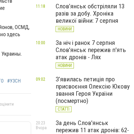
льств
Слов’янськ обстріляли 13
11:18
ие
разів за добу. Хроніка
великої війни: 7 серпня
йонов, ОСМД,
НОВИНИ
но здесь
За ніч і ранок 7 серпня
10:00
Слов'янськ пережив п'ять
е Украины.
атак дронів - Лях
НОВИНИ
З’явилась петиція про
09:02
ТО
#УЗСН
присвоєння Олексію Юкову
звання Героя України
(посмертно)
 оцінити
СТАТТІ
За день Слов'янськ
20:23
Вчора
пережив 11 атак дронів: 62-