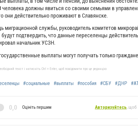
ые выплаты, в том числе и пенсии, до выяснения обстояте
3
человека должны явиться со своими семьями в управлен
то они действительно проживают в Славянске.
ь миграционной службы, руководитель комитетов микрора
будут подтвердить, что данные переселенцы действитель
мировал начальник УСЗН.
 государственные выплаты могут получать только граждан
бхідний текст і натисніть Ctrl + Enter, щоб повідомити про це редакцію
еселенцы
#социальные
#выплаты
#пособия
#СБУ
#ДНР
#А
0,0
Оцініть першим
Авторизуйтесь
, щоб