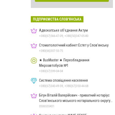
ПІДПРИЄМСТВА СЛОВ'ЯНСЬКА
Адвокатське об'єднання Актум
+380(67)566-47-09, +380(50)347-05-80
Стоматологічний кабінет Естет у Слов'янську
+380(66)307-55-75
★ BusMaster ★ Переобладнання
Мікроавтобусів №1
+380(67)599-04-04
Система сповіщення населення
+380(67)340-49-59, +380(67)350-44-68
Бігун Віталій Валерійович - приватний нотаріус
Слов'янського міського нотаріального округу
Дон.обл.
0506555431